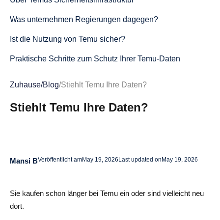
Was unternehmen Regierungen dagegen?
Ist die Nutzung von Temu sicher?
Praktische Schritte zum Schutz Ihrer Temu-Daten
Fazit
Zuhause
/
Blog
/
Stiehlt Temu Ihre Daten?
Stiehlt Temu Ihre Daten? FAQs
Stiehlt Temu Ihre Daten?
Stiehlt Temu tatsächlich persönliche Daten?
Welche Art von Daten sammelt die Temu-App?
Ist Temu sicher für Kreditkartenzahlungen?
Veröffentlicht am
May 19, 2026
Last updated on
May 19, 2026
Mansi B
Wo speichert Temu Nutzerdaten?
Sie kaufen schon länger bei Temu ein oder sind vielleicht neu
Gab es bei Temu jemals eine Datenpanne?
dort.
Kann ich meine Daten bei Temu löschen lassen?