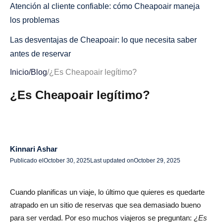
Atención al cliente confiable: cómo Cheapoair maneja
los problemas
Las desventajas de Cheapoair: lo que necesita saber
antes de reservar
Inicio
/
Blog
/
¿Es Cheapoair legítimo?
Tarifas ocultas en Cheapoair: qué tener en cuenta
¿Es Cheapoair legítimo?
Quejas comunes de los clientes: ¿Son ciertas las
reseñas?
Políticas de cancelación confusas: qué debe saber antes
de reservar
Kinnari Ashar
¿Es seguro usar Cheapoair? Perspectivas clave de
Publicado el
October 30, 2025
Last updated on
October 29, 2025
seguridad para 2025
Cuando planificas un viaje, lo último que quieres es quedarte
Protección de datos y privacidad: ¿Está segura su
atrapado en un sitio de reservas que sea demasiado bueno
información?
para ser verdad. Por eso muchos viajeros se preguntan:
¿Es