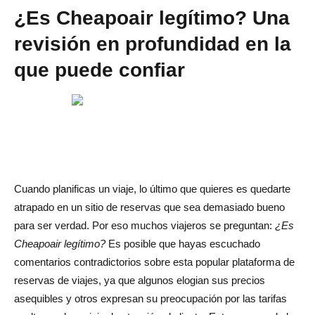
Conclusión: ¿Cheapoair es legítimo para su próximo
¿Es Cheapoair legítimo? Una
viaje?
revisión en profundidad en la
Preguntas frecuentes sobre Cheapoair
que puede confiar
¿Es Cheapoair un sitio de reservas de viajes confiable?
¿Hay cargos ocultos al reservar con Cheapoair?
¿Puedo cancelar o cambiar mi reserva con Cheapoair?
¿Cheapoair ofrece atención al cliente?
Cuando planificas un viaje, lo último que quieres es quedarte
¿Es mejor reservar directamente con las aerolíneas en
atrapado en un sitio de reservas que sea demasiado bueno
lugar de usar Cheapoair?
para ser verdad. Por eso muchos viajeros se preguntan:
¿Es
Cheapoair legítimo?
Es posible que hayas escuchado
comentarios contradictorios sobre esta popular plataforma de
reservas de viajes, ya que algunos elogian sus precios
asequibles y otros expresan su preocupación por las tarifas