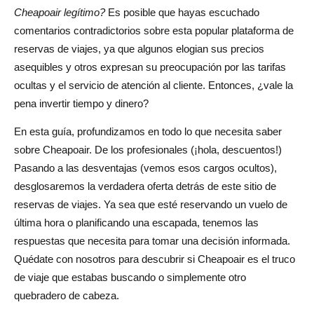
Métodos de pago seguros: ¿Qué tan seguras son las
Cheapoair legítimo?
Es posible que hayas escuchado
transacciones de Cheapoair?
comentarios contradictorios sobre esta popular plataforma de
reservas de viajes, ya que algunos elogian sus precios
Cheapoair frente a la competencia: ¿qué plataforma de
asequibles y otros expresan su preocupación por las tarifas
reservas de viajes es mejor?
ocultas y el servicio de atención al cliente. Entonces, ¿vale la
pena invertir tiempo y dinero?
Cheapoair frente a Expedia: ¿Cuál ofrece mejores
ofertas y experiencia de cliente?
En esta guía, profundizamos en todo lo que necesita saber
sobre Cheapoair. De los profesionales (¡hola, descuentos!)
Kayak y Skyscanner: ¿cómo se comparan con
Pasando a las desventajas (vemos esos cargos ocultos),
Cheapoair?
desglosaremos la verdadera oferta detrás de este sitio de
Consejos de expertos para reservar de forma segura en
reservas de viajes. Ya sea que esté reservando un vuelo de
Cheapoair: Maximice sus ahorros
última hora o planificando una escapada, tenemos las
respuestas que necesita para tomar una decisión informada.
Cómo evitar cargos ocultos y reservar sin sorpresas
Quédate con nosotros para descubrir si Cheapoair es el truco
El mejor momento para reservar en Cheapoair: ahorre
de viaje que estabas buscando o simplemente otro
más en vuelos y hoteles
quebradero de cabeza.