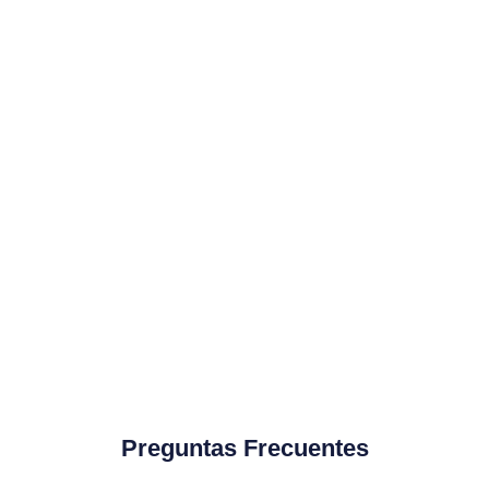
2
hace días
ndly Options
Reliable Partner
exceptional products always
My customers are always thrill
y customers.
AliDrop's product selection.
Michael S.
Preguntas Frecuentes