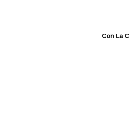
Con La C
1
hace días
Amazing Variety
Fast Sh
AliDrop's product selection is
The variet
unparalleled and always impresses my
products 
customers.
amazed.
Sarah J.
Mark R.