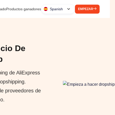
liado
Productos ganadores
Spanish
EMPEZAR
cio De
p
ping de AliExpress
opshipping.
de proveedores de
o.