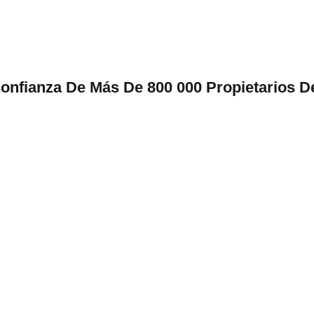
onfianza De Más De 800 000 Propietarios D
1
hace días
ipping
Laura K.
y and quality of AliDrop
My customers love the unique
always leave my customers
from AliDrop. It's unmatched.
Laura K.