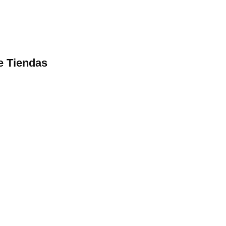
e Tiendas
2
hace días
1
hace días
User Friendly
 products
AliDrop always impresses with its wide
selection and quality.
John D.