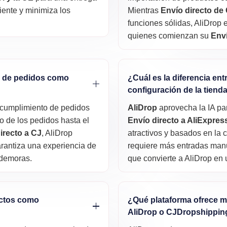
liente y minimiza los
Mientras
Envío directo de
funciones sólidas, AliDrop e
quienes comienzan su
Enví
o de pedidos como
¿Cuál es la diferencia en
configuración de la tiend
 cumplimiento de pedidos
AliDrop
aprovecha la IA pa
o de los pedidos hasta el
Envío directo a AliExpres
irecto a CJ
, AliDrop
atractivos y basados en la 
arantiza una experiencia de
requiere más entradas manu
s demoras.
que convierte a AliDrop en 
uctos como
¿Qué plataforma ofrece m
AliDrop o CJDropshippin