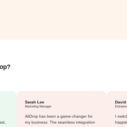
rop?
Sarah Lee
David
Marketing Manager
Entrepr
AliDrop has been a game-changer for
I swit
ast,
my business. The seamless integration
happie