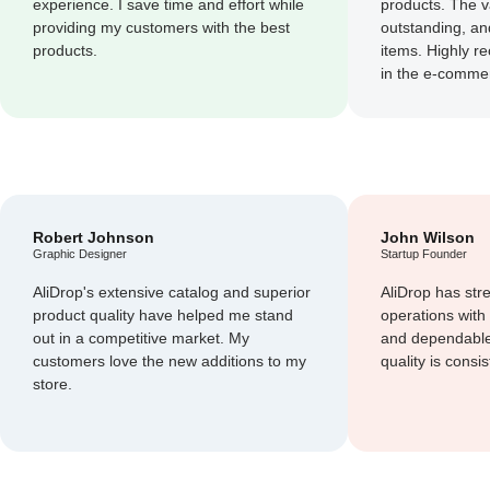
experience. I save time and effort while
products. The v
providing my customers with the best
outstanding, an
products.
items. Highly 
in the e-commer
Robert Johnson
John Wilson
Graphic Designer
Startup Founder
AliDrop's extensive catalog and superior
AliDrop has st
product quality have helped me stand
operations with 
out in a competitive market. My
and dependable
customers love the new additions to my
quality is consi
store.