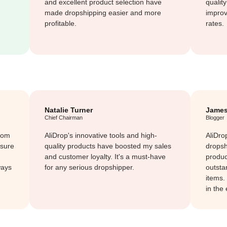
and excellent product selection have
qualit
made dropshipping easier and more
improv
profitable.
rates.
Natalie Turner
James
Chief Chairman
Blogger
rom
AliDrop's innovative tools and high-
AliDro
 sure
quality products have boosted my sales
dropsh
and customer loyalty. It's a must-have
produc
ways
for any serious dropshipper.
outsta
items.
in the