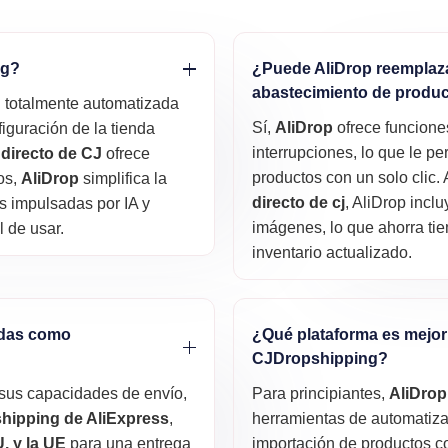
ng?
¿Puede AliDrop reemplaza
abastecimiento de produ
n totalmente automatizada
Sí,
AliDrop
ofrece funcione
figuración de la tienda
interrupciones, lo que le p
 directo de CJ
ofrece
productos con un solo clic. 
os,
AliDrop
simplifica la
directo de cj
, AliDrop incl
s impulsadas por IA y
imágenes, lo que ahorra ti
l de usar.
inventario actualizado.
idas como
¿Qué plataforma es mejor 
CJDropshipping?
sus capacidades de envío,
Para principiantes,
AliDrop
hipping de AliExpress
,
herramientas de automatizaci
. y la UE
para una entrega
importación de productos con