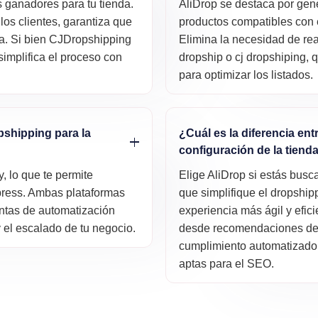
s ganadores para tu tienda.
AliDrop se destaca por gen
 los clientes, garantiza que
productos compatibles con 
da. Si bien CJDropshipping
Elimina la necesidad de rea
simplifica el proceso con
dropship o cj dropshiping,
para optimizar los listados.
pshipping para la
¿Cuál es la diferencia en
configuración de la tiend
, lo que te permite
Elige AliDrop si estás bus
xpress. Ambas plataformas
que simplifique el dropship
entas de automatización
experiencia más ágil y efi
 y el escalado de tu negocio.
desde recomendaciones de pr
cumplimiento automatizado
aptas para el SEO.