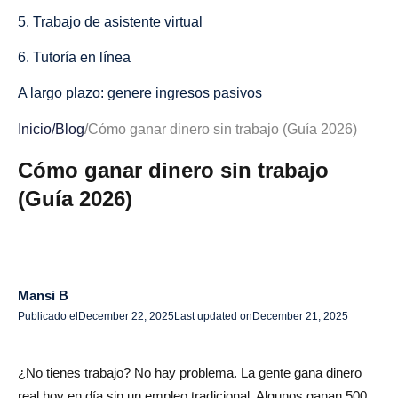
5. Trabajo de asistente virtual
6. Tutoría en línea
A largo plazo: genere ingresos pasivos
7. Inicie los canales de YouTube
Inicio
/
Blog
/
Cómo ganar dinero sin trabajo (Guía 2026)
8. Blogs y marketing de afiliación
Cómo ganar dinero sin trabajo
(Guía 2026)
9. Cursos en línea
10. Productos digitales
Comercio electrónico: vender productos sin inventario
Mansi B
11. Envío directo
Publicado el
December 22, 2025
Last updated on
December 21, 2025
12. Impresión bajo demanda
¿No tienes trabajo? No hay problema. La gente gana dinero
Gane dinero alquilando y ofreciendo otros servicios
real hoy en día sin un empleo tradicional. Algunos ganan 500