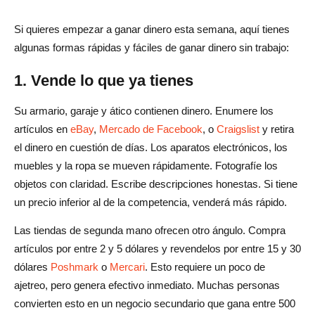
he hecho antes?
Si quieres empezar a ganar dinero esta semana, aquí tienes
¿Cuánto dinero debería ganar de manera realista en mi
algunas formas rápidas y fáciles de ganar dinero sin trabajo:
primer mes?
1. Vende lo que ya tienes
¿Puedo obtener ingresos a tiempo completo sin trabajar
Su armario, garaje y ático contienen dinero. Enumere los
para un empleador?
artículos en
eBay
,
Mercado de Facebook
, o
Craigslist
y retira
¿Cuál es el mejor método si tengo un tiempo limitado?
el dinero en cuestión de días. Los aparatos electrónicos, los
muebles y la ropa se mueven rápidamente. Fotografíe los
¿Qué método genera más dinero a largo plazo?
objetos con claridad. Escribe descripciones honestas. Si tiene
¿Cómo sé qué método es el adecuado para mí?
un precio inferior al de la competencia, venderá más rápido.
Las tiendas de segunda mano ofrecen otro ángulo. Compra
artículos por entre 2 y 5 dólares y revendelos por entre 15 y 30
dólares
Poshmark
o
Mercari
. Esto requiere un poco de
ajetreo, pero genera efectivo inmediato. Muchas personas
convierten esto en un negocio secundario que gana entre 500