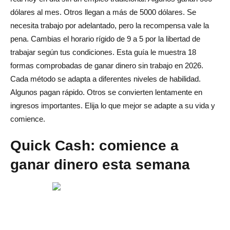
13. Alquile un espacio
dólares al mes. Otros llegan a más de 5000 dólares. Se
necesita trabajo por adelantado, pero la recompensa vale la
14. Alquile su auto
pena. Cambias el horario rígido de 9 a 5 por la libertad de
15. Servicios para mascotas
trabajar según tus condiciones. Esta guía le muestra 18
formas comprobadas de ganar dinero sin trabajo en 2026.
16. Servicios de personal de mantenimiento
Cada método se adapta a diferentes niveles de habilidad.
17. Gestión de redes sociales
Algunos pagan rápido. Otros se convierten lentamente en
ingresos importantes. Elija lo que mejor se adapte a su vida y
18. Limpieza de la casa
comience.
¿Cuánto dinero puedes ganar sin trabajo?
Quick Cash: comience a
Cómo empezar: ganar dinero sin trabajo
ganar dinero esta semana
Conclusión
Preguntas frecuentes sobre cómo ganar dinero sin
trabajo
¿Cuál es la forma más rápida de ganar dinero si nunca lo