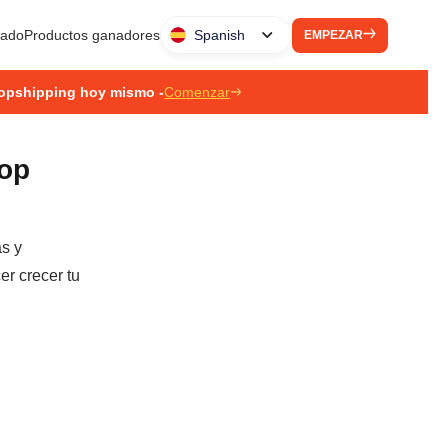
liado
Productos ganadores
Spanish
EMPEZAR
ropshipping hoy mismo -
Comenzar
rop
as y
er crecer tu