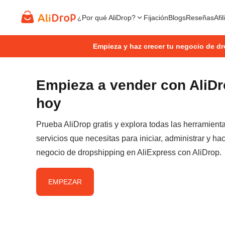
¿Por qué AliDrop?
Fijación
Blogs
Reseñas
Afi
Empieza y haz crecer tu negocio de d
Empieza a vender con AliD
hoy
Prueba AliDrop gratis y explora todas las herramient
servicios que necesitas para iniciar, administrar y hac
negocio de dropshipping en AliExpress con AliDrop.
EMPEZAR