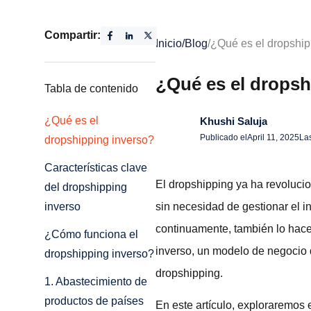
Compartir:
Inicio
/
Blog
/
¿Qué es el dropship
¿Qué es el dropsh
Tabla de contenido
¿Qué es el
Khushi Saluja
Publicado el
April 11, 2025
La
dropshipping inverso?
Características clave
El dropshipping ya ha revoluci
del dropshipping
sin necesidad de gestionar el i
inverso
continuamente, también lo hacen
¿Cómo funciona el
inverso, un modelo de negocio 
dropshipping inverso?
dropshipping.
1. Abastecimiento de
productos de países
En este artículo, exploraremos 