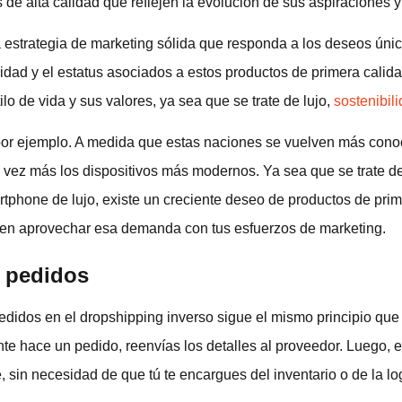
e alta calidad que reflejen la evolución de sus aspiraciones y 
na estrategia de marketing sólida que responda a los deseos ún
ridad y el estatus asociados a estos productos de primera cali
lo de vida y sus valores, ya sea que se trate de lujo,
sostenibil
or ejemplo. A medida que estas naciones se vuelven más conoc
ez más los dispositivos más modernos. Ya sea que se trate de
rtphone de lujo, existe un creciente deseo de productos de pri
e en aprovechar esa demanda con tus esfuerzos de marketing.
 pedidos
edidos en el dropshipping inverso sigue el mismo principio que
nte hace un pedido, reenvías los detalles al proveedor. Luego, e
, sin necesidad de que tú te encargues del inventario o de la log