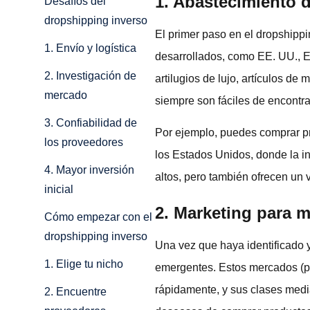
1. Abastecimiento 
Desafíos del
dropshipping inverso
El primer paso en el dropshipp
1. Envío y logística
desarrollados, como EE. UU., E
2. Investigación de
artilugios de lujo, artículos d
mercado
siempre son fáciles de encontr
3. Confiabilidad de
Por ejemplo, puedes comprar pr
los proveedores
los Estados Unidos, donde la i
4. Mayor inversión
altos, pero también ofrecen un
inicial
2. Marketing para 
Cómo empezar con el
dropshipping inverso
Una vez que haya identificado y
1. Elige tu nicho
emergentes. Estos mercados (pie
rápidamente, y sus clases med
2. Encuentre