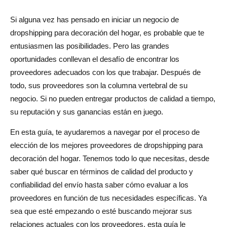
1. Investigación y debida diligencia
Si alguna vez has pensado en iniciar un negocio de
dropshipping para decoración del hogar, es probable que te
2. Establecer la comunicación y la construcción de
entusiasmen las posibilidades. Pero las grandes
relaciones
oportunidades conllevan el desafío de encontrar los
3. Términos de negociación
proveedores adecuados con los que trabajar. Después de
todo, sus proveedores son la columna vertebral de su
4. Pruebe los productos antes de la asociación total
negocio. Si no pueden entregar productos de calidad a tiempo,
Integración de proveedores en su negocio de comercio
su reputación y sus ganancias están en juego.
electrónico
En esta guía, te ayudaremos a navegar por el proceso de
elección de los mejores proveedores de dropshipping para
1. Configuración de cuentas y pedidos de proveedores
decoración del hogar. Tenemos todo lo que necesitas, desde
2. Sincronización de listados de productos e inventario
saber qué buscar en términos de calidad del producto y
confiabilidad del envío hasta saber cómo evaluar a los
3. Gestión del servicio de atención al cliente y las
proveedores en función de tus necesidades específicas. Ya
devoluciones
sea que esté empezando o esté buscando mejorar sus
Mejores prácticas y errores comunes que se deben evitar
relaciones actuales con los proveedores, esta guía le