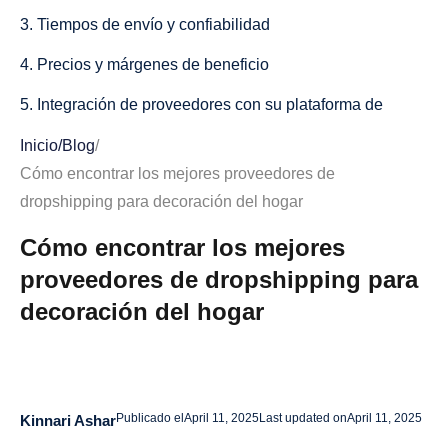
3. Tiempos de envío y confiabilidad
4. Precios y márgenes de beneficio
5. Integración de proveedores con su plataforma de
comercio electrónico
Inicio
/
Blog
/
Los principales proveedores de dropshipping de
Cómo encontrar los mejores proveedores de
decoración del hogar a tener en cuenta
dropshipping para decoración del hogar
1. Ali Drop
Cómo encontrar los mejores
proveedores de dropshipping para
2. Spoket
decoración del hogar
3. SaleHoo
4. Modalista
5. Melrose Internacional
Publicado el
April 11, 2025
Last updated on
April 11, 2025
Kinnari Ashar
Cómo evaluar a los proveedores y asociarse con ellos