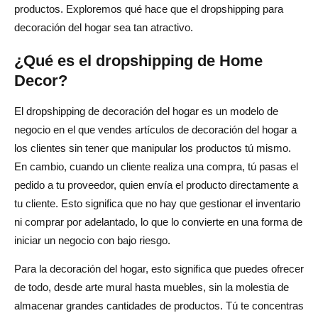
¿Qué es el dropshipping de decoración del hogar?
productos. Exploremos qué hace que el dropshipping para
decoración del hogar sea tan atractivo.
¿Cómo puedo encontrar proveedores confiables de
dropshipping para decoración del hogar?
¿Qué es el dropshipping de Home
¿Qué factores debo tener en cuenta al elegir un
Decor?
proveedor?
El dropshipping de decoración del hogar es un modelo de
¿Hay proveedores que ofrezcan envíos rápidos dentro
negocio en el que vendes artículos de decoración del hogar a
de EE. UU.?
los clientes sin tener que manipular los productos tú mismo.
En cambio, cuando un cliente realiza una compra, tú pasas el
¿Puedo iniciar un negocio de dropshipping para
pedido a tu proveedor, quien envía el producto directamente a
decoración del hogar con un presupuesto limitado?
tu cliente. Esto significa que no hay que gestionar el inventario
ni comprar por adelantado, lo que lo convierte en una forma de
iniciar un negocio con bajo riesgo.
Para la decoración del hogar, esto significa que puedes ofrecer
de todo, desde arte mural hasta muebles, sin la molestia de
almacenar grandes cantidades de productos. Tú te concentras