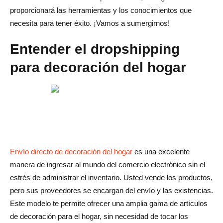
proporcionará las herramientas y los conocimientos que
1. Mantener una marca y una experiencia de cliente
necesita para tener éxito. ¡Vamos a sumergirnos!
consistentes
Entender el dropshipping
2. Evitar la dependencia excesiva de un solo proveedor
para decoración del hogar
3. Mantenerse actualizado con las tendencias del
mercado
4. Garantizar el cumplimiento de las normas legales y
éticas
5. Gestionar las expectativas de los clientes con una
comunicación clara
Envío directo de decoración del hogar
es una excelente
manera de ingresar al mundo del comercio electrónico sin el
Conclusión
estrés de administrar el inventario. Usted vende los productos,
Preguntas frecuentes sobre cómo encontrar los mejores
pero sus proveedores se encargan del envío y las existencias.
proveedores de dropshipping para decoración del hogar
Este modelo te permite ofrecer una amplia gama de artículos
de decoración para el hogar, sin necesidad de tocar los