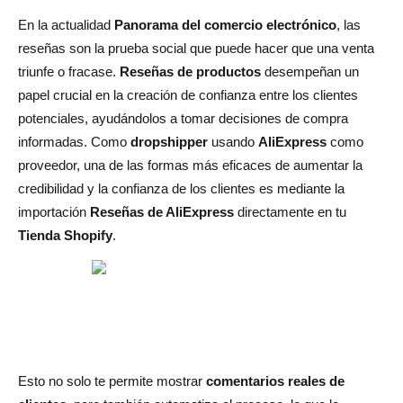
3.1 Seleccione los productos que desea importar
En la actualidad
Panorama del comercio electrónico
, las
reseñas son la prueba social que puede hacer que una venta
3.2 Filtrar reseñas
triunfe o fracase.
Reseñas de productos
desempeñan un
3.3 Importar las reseñas
papel crucial en la creación de confianza entre los clientes
potenciales, ayudándolos a tomar decisiones de compra
3.4 Mostrar reseñas en las páginas de productos
informadas. Como
dropshipper
usando
AliExpress
como
Paso 4: Personalizar la visualización de reseñas y
proveedor, una de las formas más eficaces de aumentar la
optimizar las conversiones
credibilidad y la confianza de los clientes es mediante la
importación
Reseñas de AliExpress
directamente en tu
4.1 Añadir reseñas de fotos
Tienda Shopify
.
4.2 Insignias de calificación y confianza de Showstar
4.3 Crear filtros de reseñas
Paso 5: Cómo maximizar el impacto de las reseñas en tu
tienda Shopify
Esto no solo te permite mostrar
comentarios reales de
5.1 Pide a los clientes que dejen reseñas