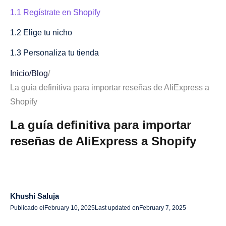
1.1 Regístrate en Shopify
1.2 Elige tu nicho
1.3 Personaliza tu tienda
1.4 Configurar métodos de pago
Inicio
/
Blog
/
La guía definitiva para importar reseñas de AliExpress a
Paso 2: Instalar aplicaciones para importar reseñas de
Shopify
AliExpress
La guía definitiva para importar
2.1 AliDrop — Accede a proveedores premium de
reseñas de AliExpress a Shopify
AliExpress
2.2 Spocket: centrado en los proveedores de EE. UU. y
la UE
2.3 Oberlo: la solución propiedad de Shopify
Khushi Saluja
Publicado el
February 10, 2025
Last updated on
February 7, 2025
Paso 3: Importar reseñas desde AliExpress