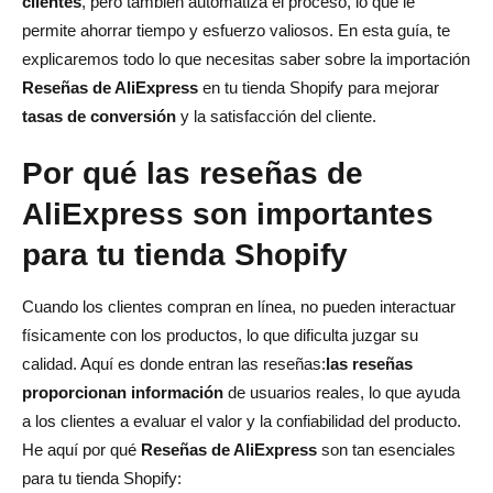
clientes
, pero también automatiza el proceso, lo que le
permite ahorrar tiempo y esfuerzo valiosos. En esta guía, te
5.2 Usa las reseñas para crear contenido de marketing
explicaremos todo lo que necesitas saber sobre la importación
5.3 Responder a las reseñas
Reseñas de AliExpress
en tu tienda Shopify para mejorar
tasas de conversión
y la satisfacción del cliente.
El poder de las reseñas en el comercio electrónico
1. Prueba social: generar confianza en los clientes
Por qué las reseñas de
AliExpress son importantes
2. Influencia en las decisiones de compra
para tu tienda Shopify
3. Beneficios de SEO: mejora de la visibilidad
4. Comentarios para mejorar
Cuando los clientes compran en línea, no pueden interactuar
físicamente con los productos, lo que dificulta juzgar su
5. Mayores tasas de conversión
calidad. Aquí es donde entran las reseñas:
las reseñas
Conclusión: impulsa tu tienda de Shopify con reseñas de
proporcionan información
de usuarios reales, lo que ayuda
AliExpress
a los clientes a evaluar el valor y la confiabilidad del producto.
He aquí por qué
Reseñas de AliExpress
son tan esenciales
Preguntas frecuentes sobre la importación de reseñas de
para tu tienda Shopify:
AliExpress a Shopify