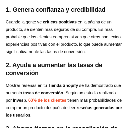
1. Genera confianza y credibilidad
¿Cómo importo las reseñas de AliExpress a Shopify?
¿Por qué son importantes las reseñas para mi tienda
Cuando la gente ve
críticas positivas
en la página de un
producto, se sienten más seguros de su compra. Es más
Shopify?
probable que los clientes compren si ven que otros han tenido
¿Puedo importar reseñas de todos los productos de
experiencias positivas con el producto, lo que puede aumentar
AliExpress?
significativamente las tasas de conversión.
¿Cómo administro las reseñas negativas en Shopify?
2. Ayuda a aumentar las tasas de
conversión
¿Las reseñas afectan las clasificaciones de SEO?
Mostrar reseñas en tu
Tienda Shopify
se ha demostrado que
aumenta
tasas de conversión
. Según un estudio realizado
por
Invesp
,
63% de los clientes
tienen más probabilidades de
comprar un producto después de leer
reseñas generadas por
los usuarios
.