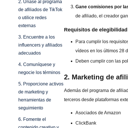
2. Únase al programa
Gane comisiones por la
de afiliados de TikTok
de afiliado, el creador ga
o utilice redes
externas
Requisitos de elegibilidad
3. Encuentre a los
Para cumplir los requisit
influencers y afiliados
vídeos en los últimos 28 d
adecuados
Deben cumplir con las polí
4. Comuníquese y
negocie los términos
2. Marketing de afi
5. Proporcione activos
Además del programa de afiliad
de marketing y
terceros desde plataformas ext
herramientas de
seguimiento
Asociados de Amazon
6. Fomente el
ClickBank
contenido creativo y