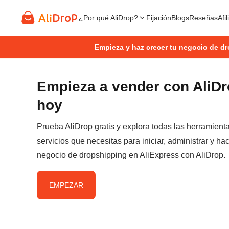
¿Por qué AliDrop?
Fijación
Blogs
Reseñas
Afi
Empieza y haz crecer tu negocio de d
Empieza a vender con AliD
hoy
Prueba AliDrop gratis y explora todas las herramient
servicios que necesitas para iniciar, administrar y hac
negocio de dropshipping en AliExpress con AliDrop.
EMPEZAR