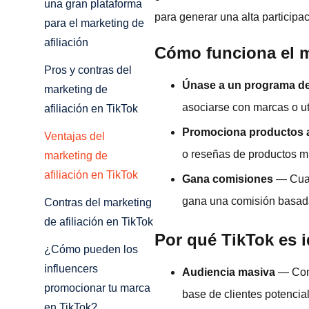
una gran plataforma
para generar una alta participa
para el marketing de
afiliación
Cómo funciona el m
Pros y contras del
Únase a un programa de 
marketing de
asociarse con marcas o u
afiliación en TikTok
Promociona productos a
Ventajas del
o reseñas de productos mie
marketing de
afiliación en TikTok
Gana comisiones
— Cuand
gana una comisión basada
Contras del marketing
de afiliación en TikTok
Por qué TikTok es i
¿Cómo pueden los
influencers
Audiencia masiva
— Co
promocionar tu marca
base de clientes potencia
en TikTok?