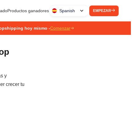
liado
Productos ganadores
Spanish
EMPEZAR
ropshipping hoy mismo -
Comenzar
rop
as y
er crecer tu