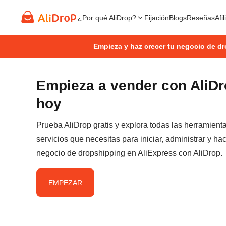
¿Por qué AliDrop?
Fijación
Blogs
Reseñas
Afi
Empieza y haz crecer tu negocio de d
Empieza a vender con AliD
hoy
Prueba AliDrop gratis y explora todas las herramient
servicios que necesitas para iniciar, administrar y hac
negocio de dropshipping en AliExpress con AliDrop.
EMPEZAR