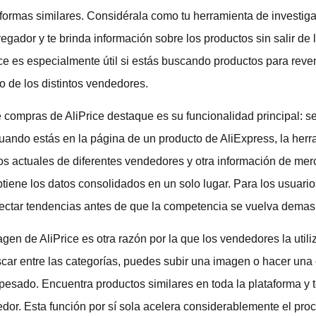
formas similares. Considérala como tu herramienta de investiga
egador y te brinda información sobre los productos sin salir de 
ce es especialmente útil si estás buscando productos para reven
o de los distintos vendedores.
 compras de AliPrice destaque es su funcionalidad principal: s
ndo estás en la página de un producto de AliExpress, la herr
cios actuales de diferentes vendedores y otra información de me
tiene los datos consolidados en un solo lugar. Para los usuario
tectar tendencias antes de que la competencia se vuelva demasi
en de AliPrice es otra razón por la que los vendedores la utiliz
ar entre las categorías, puedes subir una imagen o hacer una c
 pesado. Encuentra productos similares en toda la plataforma y t
edor. Esta función por sí sola acelera considerablemente el pr