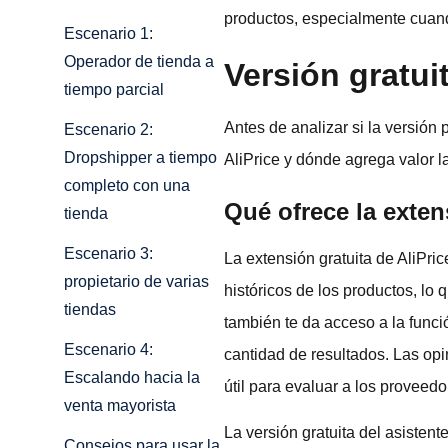
productos, especialmente cuando
Escenario 1:
Operador de tienda a
Versión gratui
tiempo parcial
Antes de analizar si la versión
Escenario 2:
Dropshipper a tiempo
AliPrice y dónde agrega valor l
completo con una
Qué ofrece la exten
tienda
Escenario 3:
La extensión gratuita de AliPri
propietario de varias
históricos de los productos, lo 
tiendas
también te da acceso a la func
Escenario 4:
cantidad de resultados. Las opi
Escalando hacia la
útil para evaluar a los proveedo
venta mayorista
La versión gratuita del asisten
Consejos para usar la