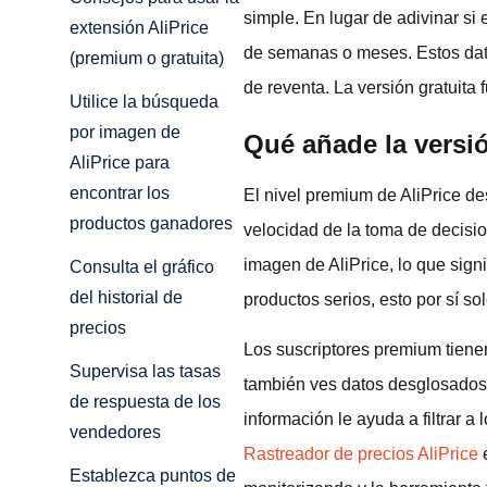
simple. En lugar de adivinar si 
extensión AliPrice
de semanas o meses. Estos datos
(premium o gratuita)
de reventa. La versión gratuita
Utilice la búsqueda
por imagen de
Qué añade la versi
AliPrice para
encontrar los
El nivel premium de AliPrice de
productos ganadores
velocidad de la toma de decisio
imagen de AliPrice, lo que sign
Consulta el gráfico
del historial de
productos serios, esto por sí s
precios
Los suscriptores premium tiene
Supervisa las tasas
también ves datos desglosados s
de respuesta de los
información le ayuda a filtrar 
vendedores
Rastreador de precios AliPrice
Establezca puntos de