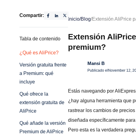
Compartir:
Inicio
/
Blog
/
Extensión AliPrice 
Extensión AliPrice
Tabla de contenido
premium?
¿Qué es AliPrice?
Mansi B
Versión gratuita frente
Publicado el
November 12, 2
a Premium: qué
incluye
Estás navegando por AliExpress
Qué ofrece la
¿hay alguna herramienta que p
extensión gratuita de
rastrear los cambios de precio
AliPrice
diseñada específicamente para 
Qué añade la versión
Pero esta es la verdadera preg
Premium de AliPrice