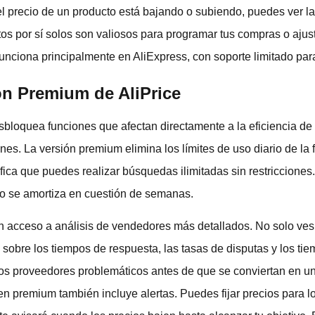
el precio de un producto está bajando o subiendo, puedes ver la t
 por sí solos son valiosos para programar tus compras o ajusta
 funciona principalmente en AliExpress, con soporte limitado par
ón Premium de AliPrice
sbloquea funciones que afectan directamente a la eficiencia de l
nes. La versión premium elimina los límites de uso diario de l
ifica que puedes realizar búsquedas ilimitadas sin restriccione
olo se amortiza en cuestión de semanas.
n acceso a análisis de vendedores más detallados. No solo ves 
obre los tiempos de respuesta, las tasas de disputas y los tie
a los proveedores problemáticos antes de que se conviertan en 
en premium también incluye alertas. Puedes fijar precios para l