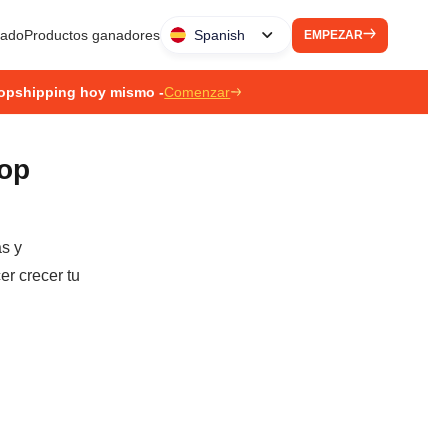
liado
Productos ganadores
Spanish
EMPEZAR
ropshipping hoy mismo -
Comenzar
rop
as y
er crecer tu