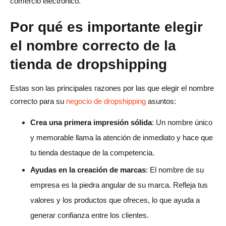
comercio electrónico.
Preguntas frecuentes sobre los nombres de empresas de
dropshipping
Por qué es importante elegir
¿Cómo elegir un nombre de dropshipping?
el nombre correcto de la
¿Cómo se crea un nombre comercial memorable?
tienda de dropshipping
¿Cómo elegir un nombre de Shopify?
Estas son las principales razones por las que elegir el nombre
¿Cómo puedo encontrar un nombre comercial atractivo?
correcto para su
negocio de dropshipping
asuntos:
¿Puedo cambiar el nombre de mi empresa más
Crea una primera impresión sólida
: Un nombre único
adelante?
y memorable llama la atención de inmediato y hace que
¿Debo comprobar si hay problemas con las marcas
tu tienda destaque de la competencia.
comerciales antes de decidirme por un nombre?
Ayudas en la creación de marcas
: El nombre de su
empresa es la piedra angular de su marca. Refleja tus
valores y los productos que ofreces, lo que ayuda a
generar confianza entre los clientes.