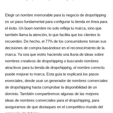
Nombres comerciales profesionales de dropshipping
Nombres comerciales de dropshipping basados en la
Elegir un nombre memorable para tu negocio de dropshipping
ubicación
es un paso fundamental para configurar tu tienda en línea para
el éxito. Un buen nombre no solo refleja tu marca, sino que
Cosas que debes evitar al elegir un nombre comercial de
también llama la atención, lo que facilita que los clientes lo
dropshipping
recuerden. De hecho, el 77% de los consumidores toman sus
1. No copie a la competencia
decisiones de compra basándose en el reconocimiento de la
marca. Ya sea que estés haciendo una lluvia de ideas sobre
2. Evite palabras difíciles de pronunciar
nombres creativos de dropshipping o buscando nombres
3. No compliques demasiado tu nombre
atractivos para tu tienda de dropshipping, el nombre correcto
puede mejorar tu marca. Esta guía te explicará los pasos
Herramientas para ayudarte a generar un nombre
esenciales, desde usar un generador de nombres comerciales
comercial de dropshipping
de dropshipping hasta comprobar la disponibilidad de un
dominio. También compartiremos algunas de las mejores
Uso de un generador de nombres comerciales
ideas de nombres comerciales para el dropshipping, para
Conclusión
asegurarnos de que destaques en el competitivo mundo del