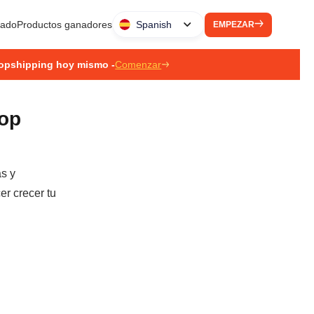
liado
Productos ganadores
Spanish
EMPEZAR
ropshipping hoy mismo -
Comenzar
rop
as y
er crecer tu