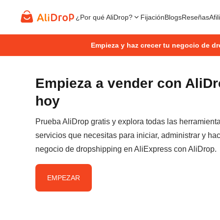
¿Por qué AliDrop?
Fijación
Blogs
Reseñas
Afi
Empieza y haz crecer tu negocio de d
Empieza a vender con AliD
hoy
Prueba AliDrop gratis y explora todas las herramient
servicios que necesitas para iniciar, administrar y hac
negocio de dropshipping en AliExpress con AliDrop.
EMPEZAR