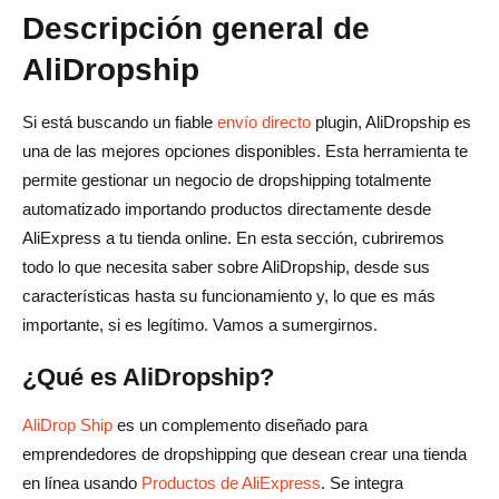
Preguntas frecuentes sobre AliDropship
Descripción general de
¿La gente gana dinero con AliDropship?
AliDropship
¿Qué tan confiable es AliDropship?
Si está buscando un fiable
envío directo
plugin, AliDropship es
¿Cuál es la mejor alternativa a AliDropship?
una de las mejores opciones disponibles. Esta herramienta te
permite gestionar un negocio de dropshipping totalmente
automatizado importando productos directamente desde
AliExpress a tu tienda online. En esta sección, cubriremos
todo lo que necesita saber sobre AliDropship, desde sus
características hasta su funcionamiento y, lo que es más
importante, si es legítimo. Vamos a sumergirnos.
¿Qué es AliDropship?
AliDrop Ship
es un complemento diseñado para
emprendedores de dropshipping que desean crear una tienda
en línea usando
Productos de AliExpress
. Se integra