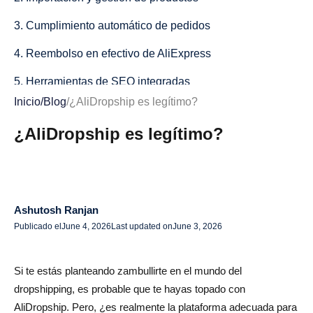
3. Cumplimiento automático de pedidos
4. Reembolso en efectivo de AliExpress
5. Herramientas de SEO integradas
Inicio
/
Blog
/
¿AliDropship es legítimo?
6. Edición y personalización de imágenes
¿AliDropship es legítimo?
7. Opciones de pasarela de envío y pago
8. Complementos de AliDropship: mejora tu tienda
Configuración de tu tienda AliDropship
Ashutosh Ranjan
¿Cómo instalar AliDropship en WordPress?
Publicado el
June 4, 2026
Last updated on
June 3, 2026
Guía paso a paso para importar productos desde
AliExpress
Si te estás planteando zambullirte en el mundo del
dropshipping, es probable que te hayas topado con
Cómo configurar las opciones de envío y pago
AliDropship. Pero, ¿es realmente la plataforma adecuada para