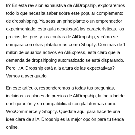
¿Cómo personalizar el tema de tu tienda AliDropship?
ti? En esta revisión exhaustiva de AliDropship, exploraremos
todo lo que necesita saber sobre este popular complemento
Precios y descuentos para AliDropship
de dropshipping. Ya seas un principiante o un emprendedor
experimentado, esta guía desglosará las características, los
Precios de AliDropship: ¿cuáles son los costos?
precios, los pros y los contras de AliDropship, y cómo se
¿Existe una versión gratuita o de prueba de AliDropship?
compara con otras plataformas como Shopify. Con más de 1
millón de usuarios activos en AliExpress, está claro que la
Revisión de AliDropship: pros y contras
demanda de dropshipping automatizado se está disparando.
Ventajas de usar AliDropship
Pero, ¿AliDropship está a la altura de las expectativas?
Vamos a averiguarlo.
Contras de usar AliDropship
En este artículo, responderemos a todas tus preguntas,
AliDropship frente a la competencia: ¿cómo se compara?
incluidos los planes de precios de AliDropship, la facilidad de
1. AliDropship contra AliDrop
configuración y su compatibilidad con plataformas como
WooCommerce y Shopify. Quédate aquí para hacerte una
2. AliDropship contra DSers
idea clara de si AliDropship es la mejor opción para tu tienda
Conclusión
online.