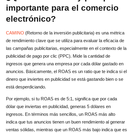
importante para el comercio
¿Qué es el PPC en el comercio electrónico?
electrónico?
¿Qué es una estrategia de PPC?
CAMINO
(Retorno de la inversión publicitaria) es una métrica
¿El PPC es bueno para el comercio electrónico?
de rendimiento clave que se utiliza para evaluar la eficacia de
¿Qué es una estrategia de precios de PPC?
las campañas publicitarias, especialmente en el contexto de la
publicidad de pago por clic (PPC). Mide la cantidad de
ingresos que genera una empresa por cada dólar gastado en
anuncios. Básicamente, el ROAS es un ratio que te indica si el
dinero que inviertes en publicidad se está gastando bien o se
está desperdiciando.
Por ejemplo, si tu ROAS es de 5:1, significa que por cada
dólar que inviertas en publicidad, generas 5 dólares en
ingresos. En términos más sencillos, un ROAS más alto
indica que tus anuncios tienen un buen rendimiento al generar
ventas sólidas, mientras que un ROAS más bajo indica que es