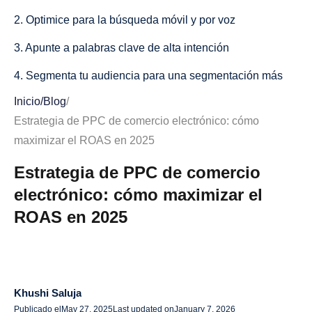
2. Optimice para la búsqueda móvil y por voz
3. Apunte a palabras clave de alta intención
4. Segmenta tu audiencia para una segmentación más
precisa
Inicio
/
Blog
/
Estrategia de PPC de comercio electrónico: cómo
5. Aproveche el remarketing dinámico
maximizar el ROAS en 2025
6. Pruebe y optimice sus campañas con regularidad
Estrategia de PPC de comercio
7. Incorpore anuncios de vídeo para una mayor
electrónico: cómo maximizar el
participación
ROAS en 2025
Errores comunes de PPC de comercio electrónico que se
deben evitar
1. Ignorar las palabras clave negativas
Khushi Saluja
2. Campañas demasiado complicadas
Publicado el
May 27, 2025
Last updated on
January 7, 2026