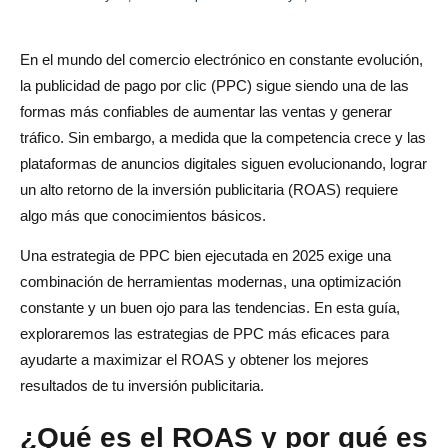
3. Descuidar la optimización móvil
En el mundo del comercio electrónico en constante evolución,
Cómo escalar su estrategia de PPC de comercio
la publicidad de pago por clic (PPC) sigue siendo una de las
electrónico en 2025
formas más confiables de aumentar las ventas y generar
1. Automatice las ofertas y utilice herramientas
tráfico. Sin embargo, a medida que la competencia crece y las
impulsadas por la IA
plataformas de anuncios digitales siguen evolucionando, lograr
un alto retorno de la inversión publicitaria (ROAS) requiere
2. Implemente la segmentación de la audiencia para una
algo más que conocimientos básicos.
segmentación más eficaz
Una estrategia de PPC bien ejecutada en 2025 exige una
3. Experimente con nuevos formatos de anuncios y
combinación de herramientas modernas, una optimización
expándase a nuevos mercados
constante y un buen ojo para las tendencias. En esta guía,
exploraremos las estrategias de PPC más eficaces para
4. Aproveche herramientas como Logome para la
ayudarte a maximizar el ROAS y obtener los mejores
creación de anuncios visuales
resultados de tu inversión publicitaria.
Conclusión
¿Qué es el ROAS y por qué es
Preguntas frecuentes para maximizar el ROAS