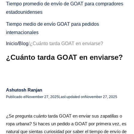
Tiempo promedio de envío de GOAT para compradores
estadounidenses
Tiempo medio de envío GOAT para pedidos
internacionales
Inicio
/
Blog
/
¿Cuánto tarda GOAT en enviarse?
Por qué el tiempo de envío de GOAT varía según el tipo
de vendedor
¿Cuánto tarda GOAT en enviarse?
Desglose del tiempo de envío de GOAT (paso a paso)
1. Tiempo de procesamiento del vendedor
2. Tiempo de autenticación GOAT
Ashutosh Ranjan
Publicado el
November 27, 2025
Last updated on
November 27, 2025
3. Envío final al comprador
Tiempos de envío de GOAT por tipo de pedido
¿Se pregunta cuánto tarda GOAT en enviar sus zapatillas o
ropa urbana? Si haces un pedido a GOAT por primera vez, es
Pedidos estadounidenses
natural que sientas curiosidad por saber el tiempo de envío de