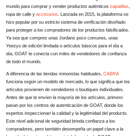
Seguimiento a través de la aplicación GOAT
mundo para comprar y vender productos auténticos
zapatillas
,
ropa de calle y
accesorios
. Lanzada en 2015, la plataforma se
Seguimiento después de la autenticación
hizo popular por su estricto sistema de verificación diseñado
Cuando el seguimiento no se actualiza: qué significa
para proteger a los compradores de los productos falsificados.
Ya sea que compres unas Jordans poco comunes, unas
Costo de envío de GOAT: qué esperar
Yeezys de edición limitada o artículos básicos para el día a
Costos de envío estándar
día, GOAT te conecta con miles de vendedores de confianza
de todo el mundo.
Costos de envío de artículos instantáneos
A diferencia de las tiendas minoristas habituales,
CABRA
Coste de envío de mejora del pedido (prioritario)
funciona según un modelo de mercado, lo que significa que los
artículos provienen de vendedores o boutiques individuales.
Reflexiones finales: ¿vale la pena el tiempo de envío de
Antes de que te envíen la mayoría de los artículos, primero
GOAT?
pasan por los centros de autenticación de GOAT, donde los
Preguntas frecuentes sobre envíos de GOAT
expertos inspeccionan la calidad y la legitimidad del producto.
Este nivel adicional de seguridad brinda confianza a los
¿Qué se envía más rápido, GOAT o StockX?
compradores, pero también desempeña un papel clave a la
¿Hay envío rápido en GOAT?