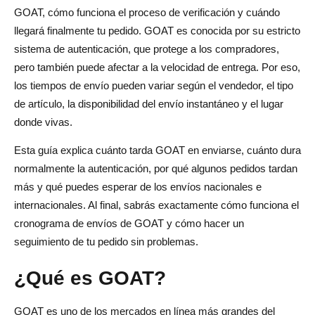
Pedidos no estadounidenses
GOAT, cómo funciona el proceso de verificación y cuándo
llegará finalmente tu pedido. GOAT es conocida por su estricto
¿Cuánto tiempo tarda GOAT en realizar entregas
sistema de autenticación, que protege a los compradores,
internacionales?
pero también puede afectar a la velocidad de entrega. Por eso,
Tiempos de envío por región
los tiempos de envío pueden variar según el vendedor, el tipo
de artículo, la disponibilidad del envío instantáneo y el lugar
Aranceles, aduanas y demoras internacionales
donde vivas.
Por qué el envío de GOAT a veces tarda mucho
Esta guía explica cuánto tarda GOAT en enviarse, cuánto dura
Vendedores de gran volumen
normalmente la autenticación, por qué algunos pedidos tardan
más y qué puedes esperar de los envíos nacionales e
Atraso en las verificaciones durante las campañas
internacionales. Al final, sabrás exactamente cómo funciona el
publicitarias
cronograma de envíos de GOAT y cómo hacer un
seguimiento de tu pedido sin problemas.
Retrasos en días festivos y temporada alta
Retrasos relacionados con el servicio de mensajería
¿Qué es GOAT?
Cómo rastrear su pedido de GOAT
GOAT es uno de los mercados en línea más grandes del