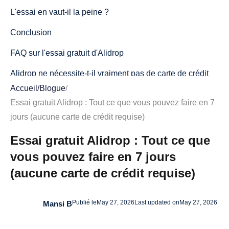
L'essai en vaut-il la peine ?
Conclusion
FAQ sur l'essai gratuit d'Alidrop
Alidrop ne nécessite-t-il vraiment pas de carte de crédit
pour l'essai ?
Accueil
/
Blogue
/
Essai gratuit Alidrop : Tout ce que vous pouvez faire en 7
Que se passe-t-il une fois l'essai de 7 jours terminé ?
jours (aucune carte de crédit requise)
Puis-je tester le constructeur de boutique IA pendant
Essai gratuit Alidrop : Tout ce que
l'essai gratuit ?
vous pouvez faire en 7 jours
Quelle est la différence entre les produits uniques et les
(aucune carte de crédit requise)
produits premium ?
Quel plan devrais-je choisir après l'essai ?
Publié le
May 27, 2026
Last updated on
May 27, 2026
Mansi B
Puis-je annuler à tout moment après m'être abonné ?