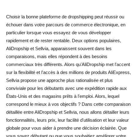
FAQ entre AliDropship et Sellvia
Choisir la bonne plateforme de dropshipping peut réussir ou
Est-ce que Sellvia est meilleur que AliDropship ?
échouer dans votre parcours de commerce électronique, en
particulier lorsque vous essayez de vous développer
AliDropship convient-il aux débutants ?
rapidement et de rester rentable. Deux options populaires,
Qu'est-ce qui est le moins cher, AliDropship ou Sellvia ?
AliDropship et Sellvia, apparaissent souvent dans les
comparaisons, mais elles répondent à des besoins
Est-ce que Sellvia travaille dans le monde entier ?
commerciaux très différents. Alors qu'AliDropship met l'accent
Pouvez-vous utiliser AliDropship avec Shopify ?
sur la flexibilité et l'accès à des millions de produits AliExpress,
Sellvia propose une approche plus rationalisée et plus
Quelle plateforme propose une livraison plus rapide ?
conviviale pour les débutants avec une expédition rapide aux
Quelle est la meilleure alternative à AliDropship et
États-Unis et des magasins prêts à l'emploi. Alors, lequel
Sellvia ?
correspond le mieux à vos objectifs ? Dans cette comparaison
détaillée entre AliDropship et Sellvia, nous allons détailler leurs
fonctionnalités, leurs prix, leur facilité d'utilisation et leur valeur
globale pour vous aider à prendre une décision éclairée. Que
vous soyez débutant ou que vous souhaitiez améliorer votre