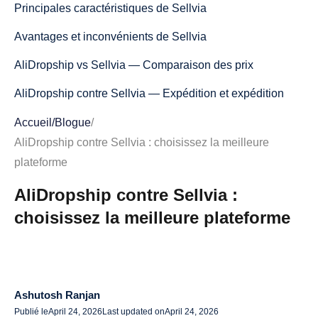
Principales caractéristiques de Sellvia
Avantages et inconvénients de Sellvia
AliDropship vs Sellvia — Comparaison des prix
AliDropship contre Sellvia — Expédition et expédition
Facilité d'utilisation — Quelle plateforme est la meilleure
Accueil
/
Blogue
/
pour les débutants
AliDropship contre Sellvia : choisissez la meilleure
plateforme
Personnalisation et évolutivité
AliDropship contre Sellvia :
AliDropship contre Sellvia : qui doit choisir quoi
choisissez la meilleure plateforme
Choisissez AliDropship si :
Choisissez Sellvia si :
De meilleures alternatives à AliDropship et Sellvia
Ashutosh Ranjan
AliDropship contre Sellvia — Verdict final
Publié le
April 24, 2026
Last updated on
April 24, 2026