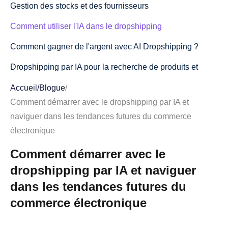
Gestion des stocks et des fournisseurs
Comment utiliser l'IA dans le dropshipping
Comment gagner de l'argent avec AI Dropshipping ?
Dropshipping par IA pour la recherche de produits et
l'analyse des tendances du marché
Accueil
/
Blogue
/
Comment l'IA peut vous aider à créer des publicités
Comment démarrer avec le dropshipping par IA et
ciblées
naviguer dans les tendances futures du commerce
électronique
L'IA pour le service client
Comment démarrer avec le
Automatiser le support de premier niveau (chatbots et
dropshipping par IA et naviguer
assistants virtuels)
dans les tendances futures du
Routage intelligent et hiérarchisation des dossiers
commerce électronique
Base de connaissances alimentée par l'IA et solutions
suggérées