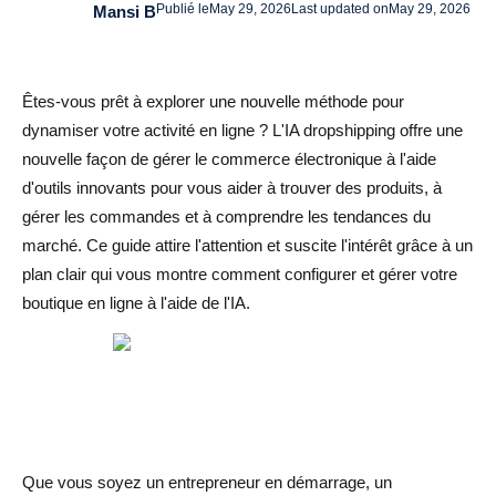
Publié le
May 29, 2026
Last updated on
May 29, 2026
Mansi B
Analyse des sentiments pour des informations en temps
réel sur les clients
Êtes-vous prêt à explorer une nouvelle méthode pour
Assistants vocaux et reconnaissance vocale
dynamiser votre activité en ligne ? L'IA dropshipping offre une
Recommandations personnalisées en matière de
nouvelle façon de gérer le commerce électronique à l'aide
d'outils innovants pour vous aider à trouver des produits, à
produits et de services
gérer les commandes et à comprendre les tendances du
Stratégies impartiales de dropshipping basées sur l'IA
marché. Ce guide attire l'attention et suscite l'intérêt grâce à un
que vous devriez essayer (couvrez plus de 10 stratégies)
plan clair qui vous montre comment configurer et gérer votre
boutique en ligne à l'aide de l'IA.
1. Recherche de produits basée sur les données
2. Surveillez les tendances des stocks et ajustez les
stocks
3. Automatisez le traitement des commandes
4. Optimisez votre publicité numérique
Que vous soyez un entrepreneur en démarrage, un