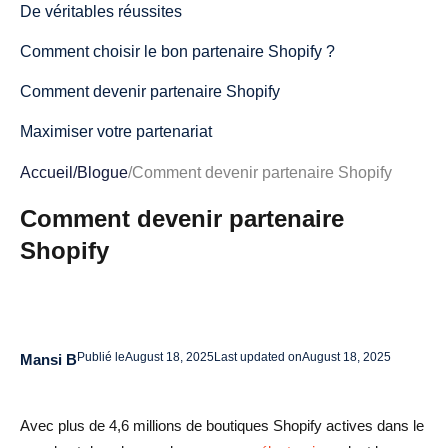
De véritables réussites
Comment choisir le bon partenaire Shopify ?
Comment devenir partenaire Shopify
Maximiser votre partenariat
Conclusion
Accueil
/
Blogue
/
Comment devenir partenaire Shopify
FAQ sur la façon de devenir partenaire Shopify
Comment devenir partenaire
Shopify
Qu'est-ce qu'un partenaire Shopify ?
Comment puis-je devenir partenaire Shopify ?
Quels sont les services proposés par les partenaires
Publié le
August 18, 2025
Last updated on
August 18, 2025
Shopify ?
Mansi B
Comment trouver le meilleur partenaire Shopify pour ma
Avec plus de 4,6 millions de boutiques Shopify actives dans le
boutique ?