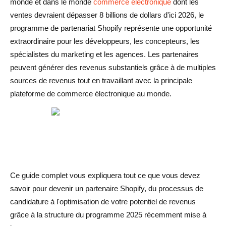
monde et dans le monde
commerce électronique
dont les
Quels sont les avantages de faire appel à un partenaire
ventes devraient dépasser 8 billions de dollars d'ici 2026, le
Shopify ?
programme de partenariat Shopify représente une opportunité
extraordinaire pour les développeurs, les concepteurs, les
Y a-t-il une différence entre un partenaire Shopify et un
spécialistes du marketing et les agences. Les partenaires
expert Shopify ?
peuvent générer des revenus substantiels grâce à de multiples
sources de revenus tout en travaillant avec la principale
plateforme de commerce électronique au monde.
Ce guide complet vous expliquera tout ce que vous devez
savoir pour devenir un partenaire Shopify, du processus de
candidature à l'optimisation de votre potentiel de revenus
grâce à la structure du programme 2025 récemment mise à