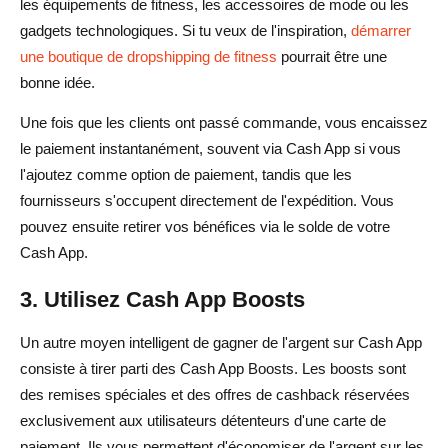
les équipements de fitness, les accessoires de mode ou les
gadgets technologiques. Si tu veux de l'inspiration,
démarrer
une boutique de dropshipping de fitness
pourrait être une
bonne idée.
Une fois que les clients ont passé commande, vous encaissez
le paiement instantanément, souvent via Cash App si vous
l'ajoutez comme option de paiement, tandis que les
fournisseurs s'occupent directement de l'expédition. Vous
pouvez ensuite retirer vos bénéfices via le solde de votre
Cash App.
3. Utilisez Cash App Boosts
Un autre moyen intelligent de gagner de l'argent sur Cash App
consiste à tirer parti des Cash App Boosts. Les boosts sont
des remises spéciales et des offres de cashback réservées
exclusivement aux utilisateurs détenteurs d'une carte de
paiement. Ils vous permettent d'économiser de l'argent sur les