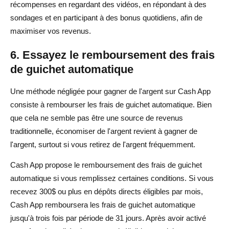
récompenses en regardant des vidéos, en répondant à des
sondages et en participant à des bonus quotidiens, afin de
maximiser vos revenus.
6. Essayez le remboursement des frais
de guichet automatique
Une méthode négligée pour gagner de l'argent sur Cash App
consiste à rembourser les frais de guichet automatique. Bien
que cela ne semble pas être une source de revenus
traditionnelle, économiser de l'argent revient à gagner de
l'argent, surtout si vous retirez de l'argent fréquemment.
Cash App propose le remboursement des frais de guichet
automatique si vous remplissez certaines conditions. Si vous
recevez 300$ ou plus en dépôts directs éligibles par mois,
Cash App remboursera les frais de guichet automatique
jusqu'à trois fois par période de 31 jours. Après avoir activé