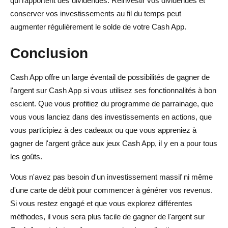
qui rapportent des dividendes. Réinvestir vos dividendes et
conserver vos investissements au fil du temps peut
augmenter régulièrement le solde de votre Cash App.
Conclusion
Cash App offre un large éventail de possibilités de gagner de
l'argent sur Cash App si vous utilisez ses fonctionnalités à bon
escient. Que vous profitiez du programme de parrainage, que
vous vous lanciez dans des investissements en actions, que
vous participiez à des cadeaux ou que vous appreniez à
gagner de l'argent grâce aux jeux Cash App, il y en a pour tous
les goûts.
Vous n'avez pas besoin d'un investissement massif ni même
d'une carte de débit pour commencer à générer vos revenus.
Si vous restez engagé et que vous explorez différentes
méthodes, il vous sera plus facile de gagner de l'argent sur