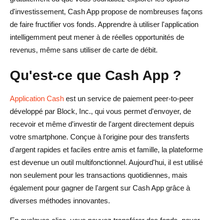
d'investissement, Cash App propose de nombreuses façons
de faire fructifier vos fonds. Apprendre à utiliser l'application
intelligemment peut mener à de réelles opportunités de
revenus, même sans utiliser de carte de débit.
Qu'est-ce que Cash App ?
Application Cash
est un service de paiement peer-to-peer
développé par Block, Inc., qui vous permet d'envoyer, de
recevoir et même d'investir de l'argent directement depuis
votre smartphone. Conçue à l'origine pour des transferts
d'argent rapides et faciles entre amis et famille, la plateforme
est devenue un outil multifonctionnel. Aujourd'hui, il est utilisé
non seulement pour les transactions quotidiennes, mais
également pour gagner de l'argent sur Cash App grâce à
diverses méthodes innovantes.