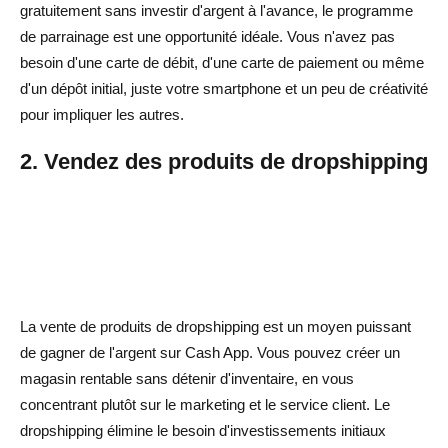
gratuitement sans investir d'argent à l'avance, le programme
de parrainage est une opportunité idéale. Vous n'avez pas
besoin d'une carte de débit, d'une carte de paiement ou même
d'un dépôt initial, juste votre smartphone et un peu de créativité
pour impliquer les autres.
2. Vendez des produits de dropshipping
La vente de produits de dropshipping est un moyen puissant
de gagner de l'argent sur Cash App. Vous pouvez créer un
magasin rentable sans détenir d'inventaire, en vous
concentrant plutôt sur le marketing et le service client. Le
dropshipping élimine le besoin d'investissements initiaux