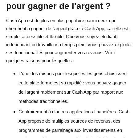
pour gagner de l'argent ?
Cash App est de plus en plus populaire parmi ceux qui
cherchent à gagner de l'argent grâce à Cash App, car elle est
simple, accessible et flexible. Que vous soyez étudiant,
indépendant ou travailleur à temps plein, vous pouvez exploiter
ses fonctionnalités pour augmenter vos revenus. Voici
quelques raisons pour lesquelles :
L'une des raisons pour lesquelles les gens choisissent
cette plate-forme est sa rapidité : vous pouvez gagner
de l'argent rapidement sur Cash App par rapport aux
méthodes traditionnelles.
Contrairement à d'autres applications financières, Cash
App propose de multiples sources de revenus, des
programmes de parrainage aux investissements en