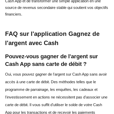
Cash App et de transformer une simple application en une
source de revenus secondaire stable qui soutient vos objectifs
financiers.
FAQ sur l'application Gagnez de
l'argent avec Cash
Pouvez-vous gagner de l'argent sur
Cash App sans carte de débit ?
Oui, vous pouvez gagner de l'argent sur Cash App sans avoir
accès à une carte de débit. Des méthodes telles que le
programme de parrainage, les enquêtes, les cadeaux et
l'investissement en actions ne nécessitent pas d'associer une
carte de débit. Il vous suffit d'utiliser le solde de votre Cash
App pour les transactions et de recevoir les paiements