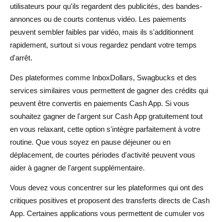
utilisateurs pour qu'ils regardent des publicités, des bandes-
annonces ou de courts contenus vidéo. Les paiements
peuvent sembler faibles par vidéo, mais ils s'additionnent
rapidement, surtout si vous regardez pendant votre temps
d'arrêt.
Des plateformes comme InboxDollars, Swagbucks et des
services similaires vous permettent de gagner des crédits qui
peuvent être convertis en paiements Cash App. Si vous
souhaitez gagner de l'argent sur Cash App gratuitement tout
en vous relaxant, cette option s'intègre parfaitement à votre
routine. Que vous soyez en pause déjeuner ou en
déplacement, de courtes périodes d'activité peuvent vous
aider à gagner de l'argent supplémentaire.
Vous devez vous concentrer sur les plateformes qui ont des
critiques positives et proposent des transferts directs de Cash
App. Certaines applications vous permettent de cumuler vos