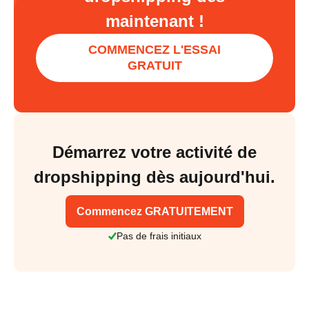
maintenant !
COMMENCEZ L'ESSAI
GRATUIT
Démarrez votre activité de
dropshipping dès aujourd'hui.
Commencez GRATUITEMENT
Pas de frais initiaux