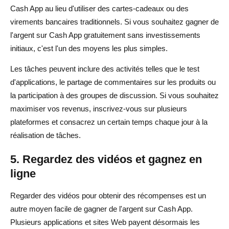
Cash App au lieu d'utiliser des cartes-cadeaux ou des
virements bancaires traditionnels. Si vous souhaitez gagner de
l'argent sur Cash App gratuitement sans investissements
initiaux, c'est l'un des moyens les plus simples.
Les tâches peuvent inclure des activités telles que le test
d'applications, le partage de commentaires sur les produits ou
la participation à des groupes de discussion. Si vous souhaitez
maximiser vos revenus, inscrivez-vous sur plusieurs
plateformes et consacrez un certain temps chaque jour à la
réalisation de tâches.
5. Regardez des vidéos et gagnez en
ligne
Regarder des vidéos pour obtenir des récompenses est un
autre moyen facile de gagner de l'argent sur Cash App.
Plusieurs applications et sites Web payent désormais les