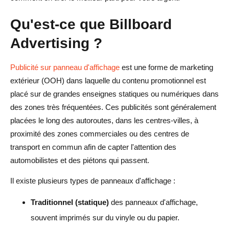
DOOH programmatique (affichage numérique hors
Qu'est-ce que Billboard
domicile)
Advertising ?
Réflexions finales
Publicité sur panneau d'affichage
est une forme de marketing
FAQ pour la publicité sur les panneaux d'affichage
extérieur (OOH) dans laquelle du contenu promotionnel est
Combien coûte un panneau d'affichage par mois ?
placé sur de grandes enseignes statiques ou numériques dans
des zones très fréquentées. Ces publicités sont généralement
Les panneaux publicitaires sont-ils efficaces en 2025 ?
placées le long des autoroutes, dans les centres-villes, à
Est-il préférable de passer au numérique ou au statique ?
proximité des zones commerciales ou des centres de
transport en commun afin de capter l'attention des
Les petites entreprises peuvent-elles se permettre des
automobilistes et des piétons qui passent.
panneaux d'affichage ?
Il existe plusieurs types de panneaux d'affichage :
Dois-je engager un designer pour les publicités sur les
panneaux d'affichage ?
Traditionnel (statique)
des panneaux d'affichage,
souvent imprimés sur du vinyle ou du papier.