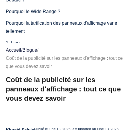
Pourquoi le Wide Range ?
Pourquoi la tarification des panneaux d'affichage varie
tellement
1. Lieu
Accueil
/
Blogue
/
2. Taille du panneau d'affichage
Coût de la publicité sur les panneaux d'affichage : tout ce
3. Type de panneau d'affichage : statique ou numérique
que vous devez savoir
4. Durée de la campagne
Coût de la publicité sur les
panneaux d'affichage : tout ce que
5. Volume de trafic et impressions
vous devez savoir
Qu'en est-il des coûts de conception et de production ?
Panneaux d'affichage numériques ou traditionnels :
lequel choisir ?
Publié le
June 13, 2025
Last updated on
June 13, 2025
Khushi Saluja