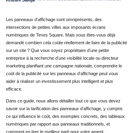
Comment maximiser votre budget publicitaire sur les
panneaux d'affichage
Les panneaux d'affichage sont omniprésents, des
1. Ciblez le bon endroit (pas seulement le plus cher)
intersections de petites villes aux imposants écrans
2. Faites en sorte que votre message soit simple et clair
numériques de Times Square. Mais vous êtes-vous déjà
demandé combien cela coûte réellement de faire de la publicité
3. Associez les panneaux d'affichage à d'autres canaux
sur un site ? Que vous soyez propriétaire d'une petite
de marketing
entreprise à la recherche d'une visibilité locale ou directeur
marketing planifiant une campagne nationale, comprendre le
La publicité sur les panneaux d'affichage en vaut-elle
coût de la publicité sur les panneaux d'affichage peut vous
vraiment la peine ?
aider à réaliser un investissement plus intelligent et plus
Des alternatives moins coûteuses à la publicité sur
efficace.
panneau d'affichage
Dans ce guide, nous allons détailler tout ce que vous devez
Publicités sur les
savoir sur la tarification des panneaux d'affichage, y compris
ce qui influence le coût, des exemples concrets, des tableaux
Peintures murales ou paysages muraux
numériques par rapport aux panneaux traditionnels, et
Publicité sur le mobilier urbain
comment en tirer le meilleur parti pour votre argent.