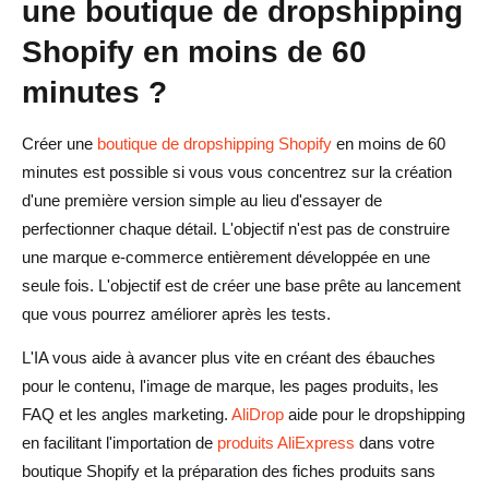
une boutique de dropshipping
dropshipping Shopify plus rapidement ?
Shopify en moins de 60
Que dois-je configurer en premier lors de la création
d'une boutique Shopify ?
minutes ?
Une boutique Shopify créée en 60 minutes est-elle prête
Créer une
boutique de dropshipping Shopify
en moins de 60
à vendre ?
minutes est possible si vous vous concentrez sur la création
d'une première version simple au lieu d'essayer de
perfectionner chaque détail. L'objectif n'est pas de construire
une marque e-commerce entièrement développée en une
seule fois. L'objectif est de créer une base prête au lancement
que vous pourrez améliorer après les tests.
L'IA vous aide à avancer plus vite en créant des ébauches
pour le contenu, l'image de marque, les pages produits, les
FAQ et les angles marketing.
AliDrop
aide pour le dropshipping
en facilitant l'importation de
produits AliExpress
dans votre
boutique Shopify et la préparation des fiches produits sans