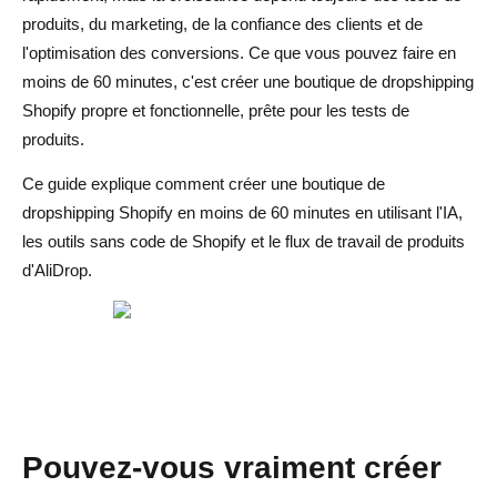
produits, du marketing, de la confiance des clients et de
Comment améliorer la boutique après les 60 premières
l'optimisation des conversions. Ce que vous pouvez faire en
minutes
moins de 60 minutes, c'est créer une boutique de dropshipping
Shopify propre et fonctionnelle, prête pour les tests de
Premières améliorations à apporter
produits.
Démarrez un marketing optimisé
Ce guide explique comment créer une boutique de
Réflexions finales
dropshipping Shopify en moins de 60 minutes en utilisant l'IA,
les outils sans code de Shopify et le flux de travail de produits
FAQ sur la création d'une boutique Shopify en 60
d'AliDrop.
minutes avec l'IA
Puis-je vraiment créer une boutique Shopify en 60
minutes ?
Ai-je besoin de compétences en codage pour créer
rapidement une boutique Shopify ?
Pouvez-vous vraiment créer
Comment AliDrop aide-t-il à créer une boutique de