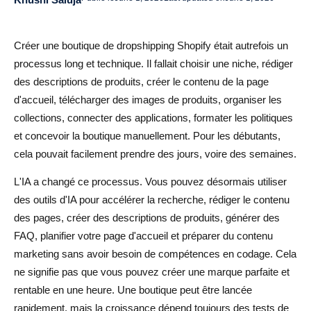
thème
Minute 20 à 35 : Importer des produits avec AliDrop
Créer une boutique de dropshipping Shopify était autrefois un
Minute 35 à 45 : Utilisez l'IA pour améliorer les pages
processus long et technique. Il fallait choisir une niche, rédiger
des descriptions de produits, créer le contenu de la page
produits
d'accueil, télécharger des images de produits, organiser les
Minute 45 à 52 : Créez votre page d'accueil avec du texte
collections, connecter des applications, formater les politiques
généré par IA
et concevoir la boutique manuellement. Pour les débutants,
cela pouvait facilement prendre des jours, voire des semaines.
Minute 52 à 57 : Ajoutez les politiques et la navigation de
la boutique
L'IA a changé ce processus. Vous pouvez désormais utiliser
des outils d'IA pour accélérer la recherche, rédiger le contenu
Minute 57 à 60 : Vérification finale sur mobile et du
des pages, créer des descriptions de produits, générer des
processus de paiement
FAQ, planifier votre page d'accueil et préparer du contenu
Ce que l'IA peut et ne peut pas faire pour votre boutique
marketing sans avoir besoin de compétences en codage. Cela
ne signifie pas que vous pouvez créer une marque parfaite et
L'IA peut vous aider à
rentable en une heure. Une boutique peut être lancée
L'IA ne peut pas remplacer
rapidement, mais la croissance dépend toujours des tests de