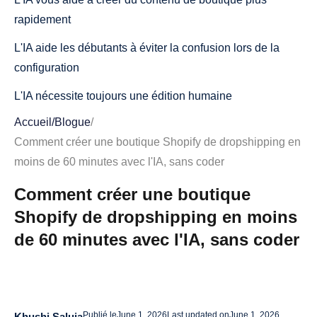
rapidement
L'IA aide les débutants à éviter la confusion lors de la
configuration
L'IA nécessite toujours une édition humaine
Accueil
/
Blogue
/
Ce dont vous avez besoin avant de commencer la
Comment créer une boutique Shopify de dropshipping en
construction en 60 minutes
moins de 60 minutes avec l'IA, sans coder
Liste de contrôle de configuration de base
Comment créer une boutique
Choisissez une niche simple
Shopify de dropshipping en moins
Comment créer une boutique Shopify en 60 minutes
de 60 minutes avec l'IA, sans coder
De la minute 0 à 10 : Choisissez votre niche et l'angle de
votre boutique
Minutes 10 à 20 : Configurez Shopify et choisissez un
Publié le
June 1, 2026
Last updated on
June 1, 2026
Khushi Saluja