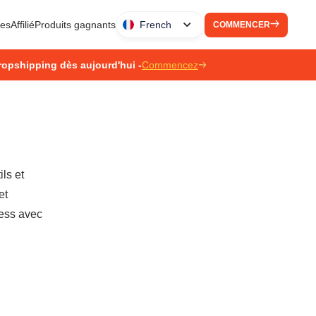
ues
Affilié
Produits gagnants
French
COMMENCER
ropshipping dès aujourd'hui -
Commencez
ls et
et
ress avec