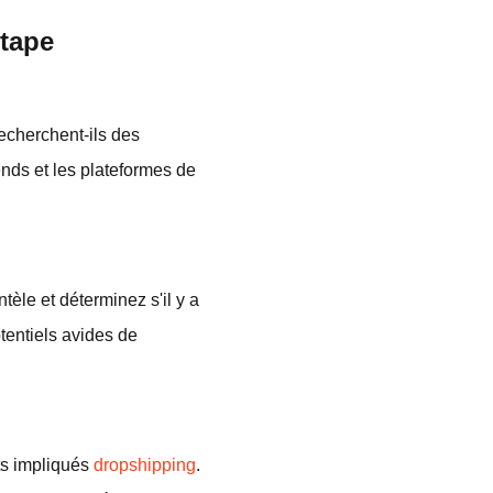
étape
echerchent-ils des
ends et les plateformes de
èle et déterminez s'il y a
otentiels avides de
ûts impliqués
dropshipping
.