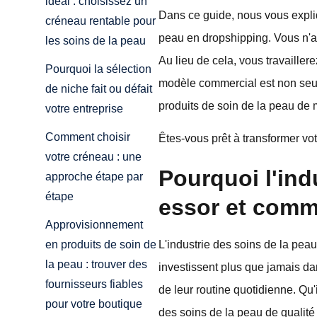
idéal : choisissez un
Dans ce guide, nous vous expliq
créneau rentable pour
peau en dropshipping. Vous n'a
les soins de la peau
Au lieu de cela, vous travailler
Pourquoi la sélection
modèle commercial est non seu
de niche fait ou défait
produits de soin de la peau de m
votre entreprise
Comment choisir
Êtes-vous prêt à transformer vot
votre créneau : une
Pourquoi l'ind
approche étape par
étape
essor et comme
Approvisionnement
L'industrie des soins de la pe
en produits de soin de
la peau : trouver des
investissent plus que jamais dan
fournisseurs fiables
de leur routine quotidienne. Qu
pour votre boutique
des soins de la peau de qualité