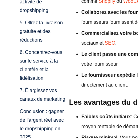
comme
Shopify
ou
WooC
activité de
dropshipping
Collaborez avec les fou
fournisseurs fournissent d
5. Offrez la livraison
gratuite et des
Commercialisez votre b
réductions
sociaux et
SEO
.
6. Concentrez-vous
Le client passe une c
sur le service à la
votre fournisseur.
clientèle et la
Le fournisseur expédie l
fidélisation
directement au client.
7. Élargissez vos
canaux de marketing
Les avantages du 
Conclusion : gagner
Faibles coûts initiaux
: C
de l'argent réel avec
moyen rentable de démarr
le dropshipping en
2025
Risque minimal
: Vous ne