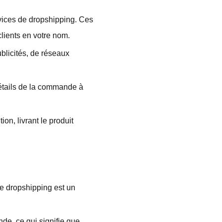
rvices de dropshipping. Ces
clients en votre nom.
ublicités, de réseaux
détails de la commande à
ion, livrant le produit
e dropshipping est un
de, ce qui signifie que