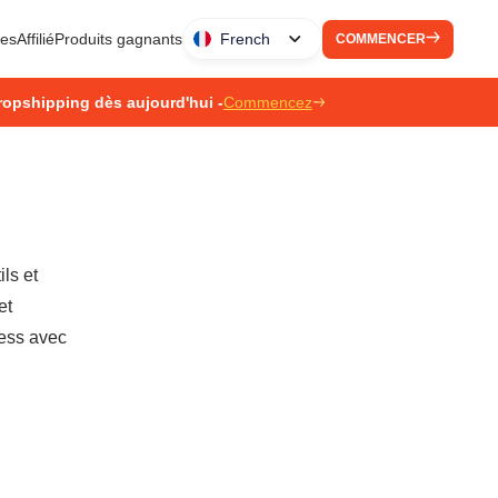
ues
Affilié
Produits gagnants
French
COMMENCER
ropshipping dès aujourd'hui -
Commencez
ls et
et
ress avec