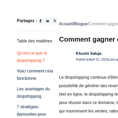
Partagez :
Accueil
/
Blogue
/
Comment gagner
Comment gagner de
Table des matières
Qu'est-ce que le
Khushi Saluja
Publié le
April 21, 2025
Last u
dropshipping ?
Voici comment cela
Le dropshipping continue d'être
fonctionne
possibilité de générer des reve
Les avantages du
réel en ligne, le dropshipping r
dropshipping
pour réussir dans ce domaine, i
7 stratégies
qui maximisent les ventes, ration
éprouvées pour