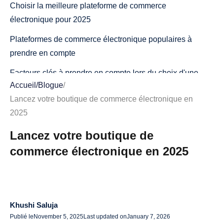
Choisir la meilleure plateforme de commerce
électronique pour 2025
Plateformes de commerce électronique populaires à
prendre en compte
Facteurs clés à prendre en compte lors du choix d'une
Accueil
/
Blogue
/
plateforme de commerce électronique
Lancez votre boutique de commerce électronique en
Faire le bon choix pour votre boutique
2025
S'approvisionner en produits de qualité avec AliDrop
Lancez votre boutique de
Pourquoi AliDrop ?
commerce électronique en 2025
Comment démarrer avec AliDrop
Conception d'un site Web de commerce électronique
attrayant et convivial
Khushi Saluja
Publié le
November 5, 2025
Last updated on
January 7, 2026
Conception réactive et optimisée pour les mobiles