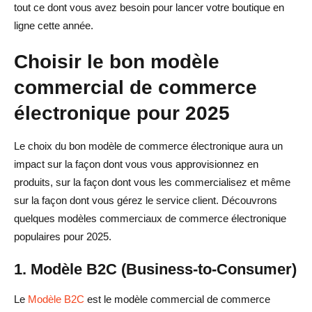
tout ce dont vous avez besoin pour lancer votre boutique en
Pourquoi l'optimisation mobile est-elle importante pour
ligne cette année.
ma boutique en ligne ?
Choisir le bon modèle
Comment puis-je améliorer le taux de conversion de ma
boutique en ligne ?
commercial de commerce
électronique pour 2025
Comment choisir le bon modèle commercial pour ma
boutique en ligne ?
Le choix du bon modèle de commerce électronique aura un
impact sur la façon dont vous vous approvisionnez en
produits, sur la façon dont vous les commercialisez et même
sur la façon dont vous gérez le service client. Découvrons
quelques modèles commerciaux de commerce électronique
populaires pour 2025.
1. Modèle B2C (Business-to-Consumer)
Le
Modèle B2C
est le modèle commercial de commerce