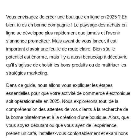
Expérience utilisateur (UX) et navigation simplifiée
Vous envisagez de créer une boutique en ligne en 2025 ? Eh
Images et descriptions de produits de haute qualité
bien, tu es en bonne compagnie ! Le paysage des achats en
ligne se développe plus rapidement que jamais et l'avenir
Processus de paiement simplifié
s'annonce prometteur. Mais avant de vous lancer, il est
Instaurer la confiance grâce à des critiques et à des
important d'avoir une feuille de route claire. Bien sûr, le
témoignages
potentiel est énorme, mais il y a aussi beaucoup à découvrir,
qu'il s'agisse de choisir les bons produits ou de maîtriser les
Conclusion
stratégies marketing.
FAQ sur le lancement de votre boutique de commerce
Dans ce guide, nous allons vous expliquer les étapes
électronique
essentielles pour que votre activité de commerce électronique
soit opérationnelle en 2025. Nous explorerons tout, de la
Quelles sont les meilleures plateformes à utiliser pour
compréhension des attentes de vos clients à la recherche de
lancer une boutique en ligne en 2025 ?
la bonne plateforme et à la création d'une boutique. Alors, que
Comment puis-je trouver des fournisseurs fiables pour
vous soyez débutant ou que vous ayez de l'expérience,
ma boutique en ligne ?
prenez un café, installez-vous confortablement et examinons