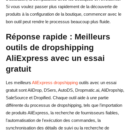
Si vous voulez passer plus rapidement de la découverte de
Adaptez l'outil à votre plateforme
produits à la configuration de la boutique, commencer avec le
Priorisez la fiabilité des fournisseurs et de l'exécution des
bon outil peut rendre le processus beaucoup plus fluide.
commandes
Réponse rapide : Meilleurs
Évitez de choisir uniquement en fonction du prix
outils de dropshipping
Pourquoi AliDrop est un excellent choix pour le
AliExpress avec un essai
dropshipping AliExpress ?
gratuit
Erreurs courantes à éviter lors du choix d'un outil de
dropshipping
Les meilleurs
AliExpress dropshipping
outils avec un essai
gratuit sont AliDrop, DSers, AutoDS, Dropmatic.ai, AliDropship,
Choisir un outil sans vérifier les limites de l'essai
SaleSource et Dropified. Chaque outil aide à une partie
Ignorer la qualité des fournisseurs
différente du processus de dropshipping, tels que l'importation
de produits AliExpress, la recherche de fournisseurs fiables,
Utiliser trop d'outils à la fois
l'automatisation de l'exécution des commandes, la
Se concentrer uniquement sur les produits gagnants
synchronisation des détails de suivi ou la recherche de