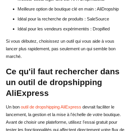
Meilleure option de boutique clé en main : AliDropship
Puis-je utiliser les outils de dropshipping AliExpress avec
Shopify ?
Idéal pour la recherche de produits : SaleSource
Idéal pour les vendeurs expérimentés : Dropified
Quelle est la différence entre AliDrop et DSers ?
Si vous débutez, choisissez un outil qui vous aide à vous
Les outils de dropshipping AliExpress automatisent-ils
lancer plus rapidement, pas seulement un qui semble bon
les commandes ?
marché.
Les outils de dropshipping AliExpress valent-ils la peine
Ce qu'il faut rechercher dans
d'être payés ?
un outil de dropshipping
Comment choisir le bon outil de dropshipping AliExpress
?
AliExpress
FAQ sur les outils de dropshipping AliExpress avec essai
Un bon
outil de dropshipping AliExpress
devrait faciliter le
gratuit
lancement, la gestion et la mise à l'échelle de votre boutique.
Quel est le meilleur outil de dropshipping AliExpress
Avant de choisir une plateforme, utilisez l'essai gratuit pour
avec un essai gratuit ?
tester les fonctionnalités qui affectent directement votre flux de