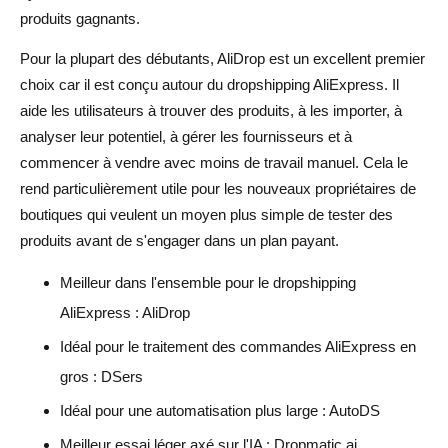
produits gagnants.
Oublier les coûts à long terme
Pour la plupart des débutants, AliDrop est un excellent premier
Conclusion
choix car il est conçu autour du dropshipping AliExpress. Il
FAQ sur les outils de dropshipping AliExpress avec essai
aide les utilisateurs à trouver des produits, à les importer, à
gratuit
analyser leur potentiel, à gérer les fournisseurs et à
commencer à vendre avec moins de travail manuel. Cela le
Quel est le meilleur outil de dropshipping AliExpress
rend particulièrement utile pour les nouveaux propriétaires de
avec un essai gratuit ?
boutiques qui veulent un moyen plus simple de tester des
Existe-t-il des outils de dropshipping AliExpress gratuits ?
produits avant de s'engager dans un plan payant.
Un essai gratuit est-il suffisant pour démarrer le
Meilleur dans l'ensemble pour le dropshipping
dropshipping AliExpress ?
AliExpress : AliDrop
Idéal pour le traitement des commandes AliExpress en
Quelles fonctionnalités devrais-je tester lors d'un essai
gratuit d'un outil de dropshipping ?
gros : DSers
Idéal pour une automatisation plus large : AutoDS
Quel outil de dropshipping AliExpress est le meilleur pour
les débutants ?
Meilleur essai léger axé sur l'IA : Dropmatic.ai