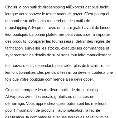
6. SaleSource
Choisir le bon outil de dropshipping AliExpress est plus facile
7. Dropified
lorsque vous pouvez le tester avant de payer. C'est pourquoi
de nombreux débutants recherchent des outils de
Comparaison des outils de dropshipping AliExpress
dropshipping AliExpress avec un essai gratuit avant de lancer
Essai gratuit vs Plan gratuit vs Outil payant : Quelle est la
leur boutique. La bonne plateforme peut vous aider à importer
différence ?
des produits, comparer les fournisseurs, définir des règles de
tarification, surveiller les stocks, exécuter les commandes et
Essai gratuit
synchroniser les détails de suivi sans tout faire manuellement.
Forfait gratuit
Le mauvais outil, cependant, peut créer plus de travail, limiter
les fonctionnalités clés pendant l'essai, ou devenir coûteux une
Essai à faible coût
fois que votre boutique commence à se développer.
Outil payant
Ce guide compare les meilleurs outils de dropshipping
Comment choisir le bon outil de dropshipping AliExpress
AliExpress avec des essais gratuits ou un accès de
démarrage. Vous apprendrez quels outils sont les meilleurs
Commencez par le stade de votre boutique
pour l'importation de produits, l'automatisation, la facilité
Vérifiez ce que l'essai inclut réellement
d'utilisation, la compatibilité avec les boutiques et l'évolutivité.