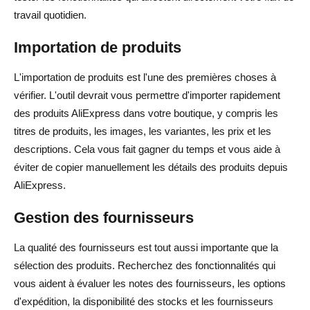
travail quotidien.
Existe-t-il des outils de dropshipping AliExpress gratuits ?
Importation de produits
Un essai gratuit est-il suffisant pour démarrer le
dropshipping AliExpress ?
L'importation de produits est l'une des premières choses à
vérifier. L'outil devrait vous permettre d'importer rapidement
Quelles fonctionnalités devrais-je tester pendant un essai
des produits AliExpress dans votre boutique, y compris les
gratuit d'outil de dropshipping ?
titres de produits, les images, les variantes, les prix et les
Quel outil de dropshipping AliExpress est le meilleur pour
descriptions. Cela vous fait gagner du temps et vous aide à
les débutants ?
éviter de copier manuellement les détails des produits depuis
AliExpress.
Puis-je utiliser les outils de dropshipping AliExpress avec
Shopify ?
Gestion des fournisseurs
Quelle est la différence entre AliDrop et DSers ?
La qualité des fournisseurs est tout aussi importante que la
sélection des produits. Recherchez des fonctionnalités qui
Les outils de dropshipping AliExpress automatisent-ils
vous aident à évaluer les notes des fournisseurs, les options
les commandes ?
d'expédition, la disponibilité des stocks et les fournisseurs