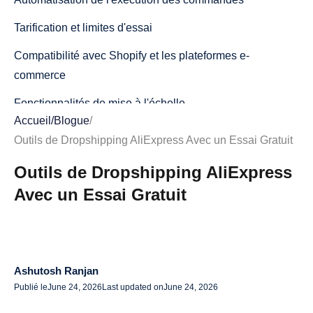
Tarification et limites d'essai
Compatibilité avec Shopify et les plateformes e-
commerce
Fonctionnalités de mise à l'échelle
Accueil
/
Blogue
/
Meilleurs outils de dropshipping AliExpress avec un
Outils de Dropshipping AliExpress Avec un Essai Gratuit
essai gratuit
Outils de Dropshipping AliExpress
1. AliDrop
Avec un Essai Gratuit
2. DSers
3. AutoDS
4. Dropmatic.ai
Ashutosh Ranjan
Publié le
June 24, 2026
Last updated on
June 24, 2026
5. AliDropship