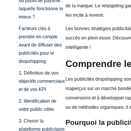
ou publicité payante :
de la marque. Le retargeting gar
laquelle fonctionne le
les incite à revenir.
mieux ?
Les bonnes stratégies publicitai
Facteurs clés à
prendre en compte
succès en plein essor. Découvr
avant de diffuser des
intelligente !
publicités pour le
Comprendre le 
dropshipping
1. Définition de vos
Les publicités dropshipping sont
objectifs commerciaux
inaperçus sur un marché bondé. 
et de vos KPI
conversions et à développer rap
2. Identification de
ou de méthodes organiques, il e
votre public cible
Pourquoi la publici
3. Choisir la
plateforme publicitaire