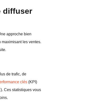
 diffuser
. Une approche bien
en maximisant les ventes.
ite.
us de trafic, de
performance clés
(KPI)
 Ces statistiques vous
oins.