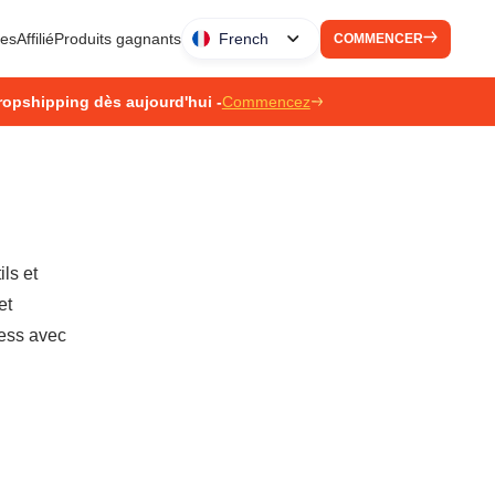
ues
Affilié
Produits gagnants
French
COMMENCER
ropshipping dès aujourd'hui -
Commencez
ls et
et
ress avec