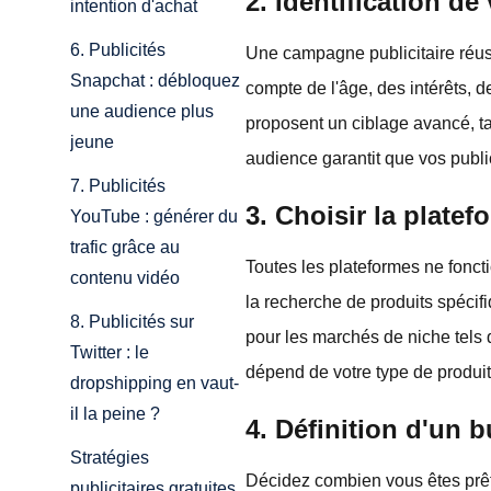
2. Identification de
intention d'achat
6. Publicités
Une campagne publicitaire réuss
Snapchat : débloquez
compte de l'âge, des intérêts,
une audience plus
proposent un ciblage avancé, ta
jeune
audience garantit que vos public
7. Publicités
3. Choisir la platef
YouTube : générer du
trafic grâce au
Toutes les plateformes ne fonc
contenu vidéo
la recherche de produits spécifiq
8. Publicités sur
pour les marchés de niche tels 
Twitter : le
dépend de votre type de produit 
dropshipping en vaut-
il la peine ?
4. Définition d'un b
Stratégies
Décidez combien vous êtes prêt
publicitaires gratuites