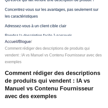
Concentrez-vous sur les avantages, pas seulement sur
les caractéristiques
Adressez-vous à un client cible clair
Rendez la description facile à parcourir
Accueil
/
Blogue
/
Texte du fournisseur : Rapide mais souvent peu percutant
Comment rédiger des descriptions de produits qui
Pourquoi la description fournisseur est souvent inefficace
vendent : IA vs Manuel vs Contenu Fournisseur avec des
exemples
Exemple de description fournisseur
Comment rédiger des descriptions
Description du produit améliorée
de produits qui vendent : IA vs
Descriptions de produits manuelles : Idéales pour la voix
Manuel vs Contenu Fournisseur
de la marque
avec des exemples
Pourquoi la rédaction manuelle fonctionne