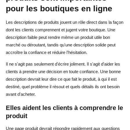
pour les boutiques en ligne
Exemple trois : Organisateur de câbles
Conclusion
Les descriptions de produits jouent un rôle direct dans la façon
dont les clients comprennent et jugent votre boutique. Une
FAQ sur la rédaction de descriptions de produits qui
description faible peut rendre même un produit utile bon
vendent
marché ou déroutant, tandis qu'une description solide peut
accroître la confiance et réduire l'hésitation.
Quelle est la meilleure façon de rédiger une description
de produit ?
Il ne s'agit pas seulement d'écrire joliment. Il s'agit d'aider les
clients à prendre une décision en toute confiance. Une bonne
L'IA est-elle utile pour rédiger des descriptions de
description devrait leur dire ce que fait le produit, à qui il est
produits ?
destiné, quel problème il résout et quels détails ils ont besoin
Dois-je utiliser le contenu fournisseur pour mes produits
avant d'acheter.
de dropshipping ?
Elles aident les clients à comprendre le
Comment rendre les descriptions de produits optimisées
produit
pour le SEO ?
Une page produit devrait répondre rapidement aux questions