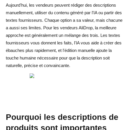
convertissent
Aujourd'hui, les vendeurs peuvent rédiger des descriptions
manuellement, utiliser du contenu généré par l'IA ou partir des
Commencez par le principal avantage
textes fournisseurs. Chaque option a sa valeur, mais chacune
Utilisez des puces axées sur les avantages
a aussi ses limites. Pour les vendeurs AliDrop, la meilleure
approche est généralement un mélange des trois. Les textes
Ajouter des détails pratiques sur le produit
fournisseurs vous donnent les faits, l'IA vous aide à créer des
ébauches plus rapidement, et l'édition manuelle ajoute la
Conseils SEO pour les descriptions de produits
touche humaine nécessaire pour que la description soit
Choisissez des mots-clés qui correspondent à l'intention
naturelle, précise et convaincante.
d'achat
Rendez chaque description unique
Ajoutez des FAQ utiles
Exemples de descriptions de produits
Pourquoi les descriptions de
Exemple un : Anti-poils pour animaux
produits sont importantes
Exemple deux : Organisateur de bijoux de voyage