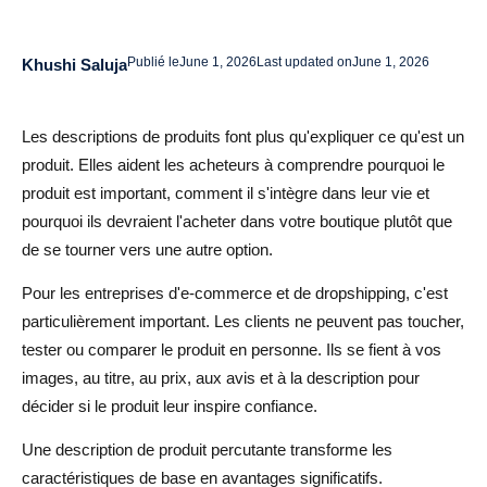
Exemple de description de produit rédigée manuellement
L'inconvénient de la rédaction manuelle
Publié le
June 1, 2026
Last updated on
June 1, 2026
Khushi Saluja
Descriptions de produits par IA : Rapides et évolutives
Les descriptions de produits font plus qu'expliquer ce qu'est un
Pourquoi le contenu IA est utile
produit. Elles aident les acheteurs à comprendre pourquoi le
Exemple de description de produit par IA
produit est important, comment il s'intègre dans leur vie et
pourquoi ils devraient l'acheter dans votre boutique plutôt que
Pourquoi l'IA a encore besoin d'être éditée
de se tourner vers une autre option.
IA vs Manuel vs Contenu fournisseur : Lequel choisir ?
Pour les entreprises d'e-commerce et de dropshipping, c'est
Utilisez le contenu fournisseur pour les faits
particulièrement important. Les clients ne peuvent pas toucher,
tester ou comparer le produit en personne. Ils se fient à vos
L'IA au service de la rapidité
images, au titre, au prix, aux avis et à la description pour
Privilégiez la rédaction manuelle pour les produits
décider si le produit leur inspire confiance.
importants
Une description de produit percutante transforme les
Comment rédiger des descriptions de produits qui
caractéristiques de base en avantages significatifs.