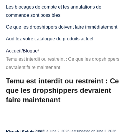
Les blocages de compte et les annulations de
commande sont possibles
Ce que les dropshippers doivent faire immédiatement
Auditez votre catalogue de produits actuel
Cessez de développer les produits dépendants de Temu
Accueil
/
Blogue
/
Temu est interdit ou restreint : Ce que les dropshippers
Trouver rapidement des fournisseurs de secours
devraient faire maintenant
Devriez-vous toujours utiliser Temu pour la recherche de
Temu est interdit ou restreint : Ce
produits ?
que les dropshippers devraient
Ce pour quoi Temu est utile
faire maintenant
Ce pour quoi Temu n'est pas adapté
Meilleures alternatives pour les dropshippers
1. AliExpress avec AliDrop
Publié le
June 2, 2026
Last updated on
June 2, 2026
Khushi Saluja