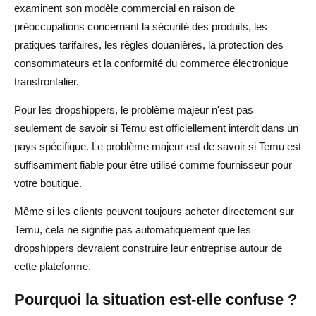
examinent son modèle commercial en raison de
Quelles sont les meilleures alternatives à Temu pour le
préoccupations concernant la sécurité des produits, les
dropshipping ?
pratiques tarifaires, les règles douanières, la protection des
consommateurs et la conformité du commerce électronique
Pourquoi les dropshippers devraient-ils éviter de ne
transfrontalier.
compter que sur Temu ?
Pour les dropshippers, le problème majeur n'est pas
seulement de savoir si Temu est officiellement interdit dans un
pays spécifique. Le problème majeur est de savoir si Temu est
suffisamment fiable pour être utilisé comme fournisseur pour
votre boutique.
Même si les clients peuvent toujours acheter directement sur
Temu, cela ne signifie pas automatiquement que les
dropshippers devraient construire leur entreprise autour de
cette plateforme.
Pourquoi la situation est-elle confuse ?