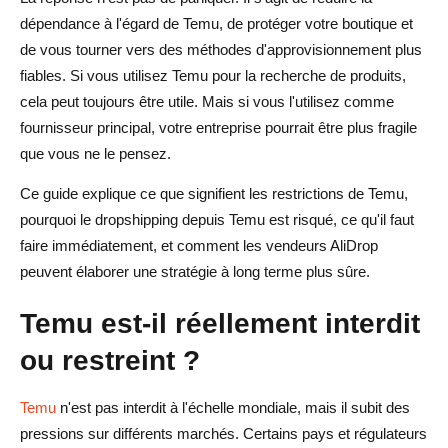
dépendance à l'égard de Temu, de protéger votre boutique et
commandes
de vous tourner vers des méthodes d'approvisionnement plus
Catégories de produits à surveiller
fiables. Si vous utilisez Temu pour la recherche de produits,
cela peut toujours être utile. Mais si vous l'utilisez comme
Catégories à risque élevé
fournisseur principal, votre entreprise pourrait être plus fragile
Types de produits plus sûrs à envisager
que vous ne le pensez.
Conclusion
Ce guide explique ce que signifient les restrictions de Temu,
pourquoi le dropshipping depuis Temu est risqué, ce qu'il faut
FAQ sur les restrictions de Temu et les alternatives au
faire immédiatement, et comment les vendeurs AliDrop
dropshipping
peuvent élaborer une stratégie à long terme plus sûre.
Temu est-il interdit pour le dropshipping ?
Temu est-il réellement interdit
Puis-je toujours utiliser Temu pour la recherche de
ou restreint ?
produits ?
Que devraient faire les dropshippers s'ils utilisent
Temu
n'est pas interdit à l'échelle mondiale, mais il subit des
actuellement Temu ?
pressions sur différents marchés. Certains pays et régulateurs