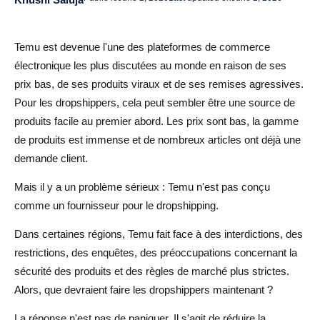
2. Fournisseurs privés et de niche
Temu est devenue l'une des plateformes de commerce
3. Fournisseurs nationaux ou régionaux
électronique les plus discutées au monde en raison de ses
Comment protéger votre boutique du risque lié à la
prix bas, de ses produits viraux et de ses remises agressives.
plateforme
Pour les dropshippers, cela peut sembler être une source de
produits facile au premier abord. Les prix sont bas, la gamme
Mettre en place une stratégie multi-fournisseurs
de produits est immense et de nombreux articles ont déjà une
Gardez vos pages produit flexibles
demande client.
Renforcez vos politiques de remboursement et
Mais il y a un problème sérieux : Temu n'est pas conçu
d'expédition
comme un fournisseur pour le dropshipping.
Que faire si vous avez déjà des commandes Temu
Dans certaines régions, Temu fait face à des interdictions, des
restrictions, des enquêtes, des préoccupations concernant la
Vérifiez chaque commande en attente
sécurité des produits et des règles de marché plus strictes.
Alors, que devraient faire les dropshippers maintenant ?
Communiquez honnêtement avec les clients
La réponse n'est pas de paniquer. Il s'agit de réduire la
Remplacez le fournisseur avant de prendre plus de