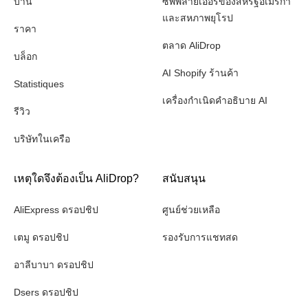
บ้าน
ซัพพลายเออร์ของสหรัฐอเมริกา
และสหภาพยุโรป
ราคา
ตลาด AliDrop
บล็อก
AI Shopify ร้านค้า
Statistiques
เครื่องกำเนิดคำอธิบาย AI
รีวิว
บริษัทในเครือ
เหตุใดจึงต้องเป็น AliDrop?
สนับสนุน
AliExpress ดรอปชิป
ศูนย์ช่วยเหลือ
เตมู ดรอปชิป
รองรับการแชทสด
อาลีบาบา ดรอปชิป
Dsers ดรอปชิป