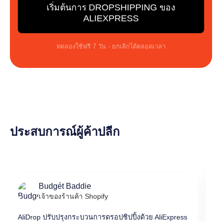
เริ่มต้นการ DROPSHIPPING ของ
ALIEXPRESS
ทดลองใช้ฟรี 7 วัน - ยกเลิกได้ตลอดเวลา
ประสบการณ์ผู้ค้าปลีก
Budgét Baddie
เจ้าของร้านค้า Shopify
Al
AliDrop ปรับปรุงกระบวนการดรอปชิปปิ้งด้วย AliExpress
ส่