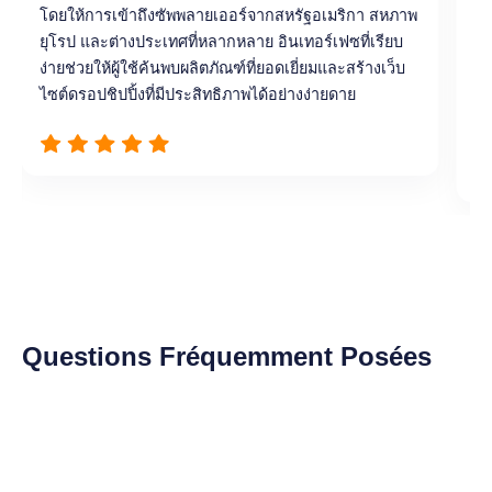
โดยให้การเข้าถึงซัพพลายเออร์จากสหรัฐอเมริกา สหภาพ
ซั
ยุโรป และต่างประเทศที่หลากหลาย อินเทอร์เฟซที่เรียบ
ยุ
ง่ายช่วยให้ผู้ใช้ค้นพบผลิตภัณฑ์ที่ยอดเยี่ยมและสร้างเว็บ
ปร
ไซต์ดรอปชิปปิ้งที่มีประสิทธิภาพได้อย่างง่ายดาย
เป
ที
Slide 2 of 9.
Questions Fréquemment Posées
AliExpress dropshipping คืออะไรและทำงาน
อย่างไร