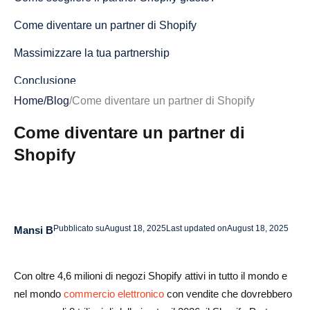
Come diventare un partner di Shopify
Massimizzare la tua partnership
Conclusione
Home
/
Blog
/
Come diventare un partner di Shopify
Domande frequenti su come diventare un partner di
Shopify
Come diventare un partner di
Shopify
Cos'è un partner di Shopify?
Come faccio a diventare un partner di Shopify?
Quali servizi offrono i partner di Shopify?
Pubblicato su
August 18, 2025
Last updated on
August 18, 2025
Mansi B
Come faccio a trovare il miglior partner di Shopify per il
mio negozio?
Con oltre 4,6 milioni di negozi Shopify attivi in tutto il mondo e
Quali sono i vantaggi dell'assunzione di un partner di
nel mondo
commercio elettronico
con vendite che dovrebbero
Shopify?