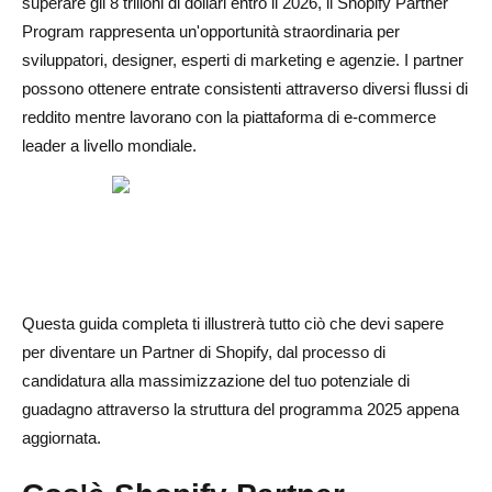
superare gli 8 trilioni di dollari entro il 2026, il Shopify Partner
Program rappresenta un'opportunità straordinaria per
C'è differenza tra un Partner di Shopify e un Esperto di
sviluppatori, designer, esperti di marketing e agenzie. I partner
Shopify?
possono ottenere entrate consistenti attraverso diversi flussi di
reddito mentre lavorano con la piattaforma di e-commerce
leader a livello mondiale.
Questa guida completa ti illustrerà tutto ciò che devi sapere
per diventare un Partner di Shopify, dal processo di
candidatura alla massimizzazione del tuo potenziale di
guadagno attraverso la struttura del programma 2025 appena
aggiornata.