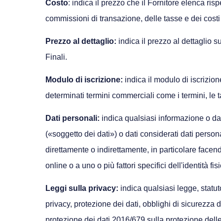
Costo
: indica il prezzo che il Fornitore elenca risp
commissioni di transazione, delle tasse e dei costi
Prezzo al dettaglio:
indica il prezzo al dettaglio s
Finali.
Modulo di iscrizione:
indica il modulo di iscrizion
determinati termini commerciali come i termini, le ta
Dati personali:
indica qualsiasi informazione o dato
(«soggetto dei dati») o dati considerati dati person
direttamente o indirettamente, in particolare facend
online o a uno o più fattori specifici dell'identità f
Leggi sulla privacy:
indica qualsiasi legge, statut
privacy, protezione dei dati, obblighi di sicurezza 
protezione dei dati 2016/679 sulla protezione delle 