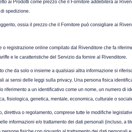
etto ai Prodotti come prezzo che il Fornitore addebiterà ai Rivendit
 di spedizione.
uggerito, ossia il prezzo che il Fornitore può consigliare ai Riven
e o registrazione online compilato dal Rivenditore che fa riferime
riffe e le caratteristiche del Servizio da fornire al Rivenditore.
 che da solo o insieme a qualsiasi altra informazione si riferisce
ali ai sensi delle leggi sulla privacy. Una persona fisica identif
o riferimento a un identificativo come un nome, un numero di iden
isica, fisiologica, genetica, mentale, economica, culturale o social
o, direttiva o regolamento, comprese tutte le modifiche legislati
delle informazioni e/o trattamento dei dati personali (incluso, a t
persone fisiche con riguardo al trattamento dei dati personali e s