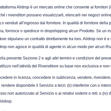
ttaforma Alidrop è un mercato online che consente ai fornitori (inc
ché i rivenditori possano visualizzarli, elencarli nei negozi onlin
g o venduti all'ingrosso dal fornitore. In qualità di fornitore dell
egna, fornisce o spedisce in dropshipping alcun Prodotto. Se un 
itore stipulano un contratto direttamente tra loro. Alidrop non è e
lidrop non agisce in qualità di agente in alcun modo per alcun Ri
lla presente Sezione 2 e agli altri termini e condizioni del prese
tilizzo nell'attività del Rivenditore su base non esclusiva e non t
cedere in licenza, concedere in sublicenza, vendere, rivendere, af
 rendere disponibile il Servizio a terzi; (ii) interferire con o inter
cesso non autorizzato al Servizio o ai relativi sistemi o reti; o (i
Alidrop.