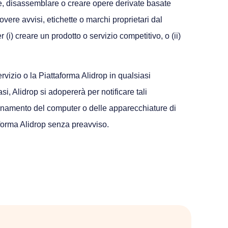
are, disassemblare o creare opere derivate basate
muovere avvisi, etichette o marchi proprietari dal
(i) creare un prodotto o servizio competitivo, o (ii)
ervizio o la Piattaforma Alidrop in qualsiasi
i, Alidrop si adopererà per notificare tali
zionamento del computer o delle apparecchiature di
taforma Alidrop senza preavviso.