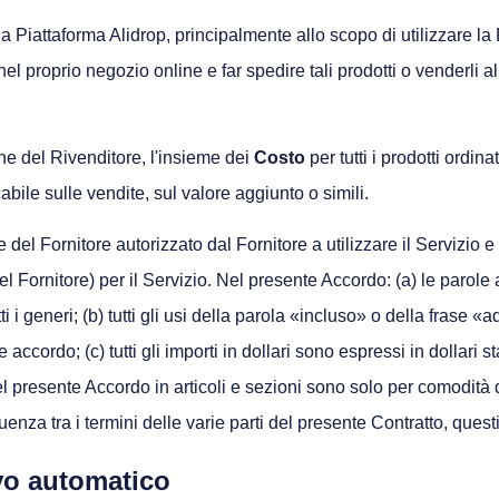
la Piattaforma Alidrop, principalmente allo scopo di utilizzare la
nel proprio negozio online e far spedire tali prodotti o venderli all
ne del Rivenditore, l'insieme dei
Costo
per tutti i prodotti ordin
bile sulle vendite, sul valore aggiunto o simili.
el Fornitore autorizzato dal Fornitore a utilizzare il Servizio e 
l Fornitore) per il Servizio. Nel presente Accordo: (a) le parole 
i i generi; (b) tutti gli usi della parola «incluso» o della fras
nte accordo; (c) tutti gli importi in dollari sono espressi in dolla
del presente Accordo in articoli e sezioni sono solo per comodità 
uenza tra i termini delle varie parti del presente Contratto, que
vo automatico