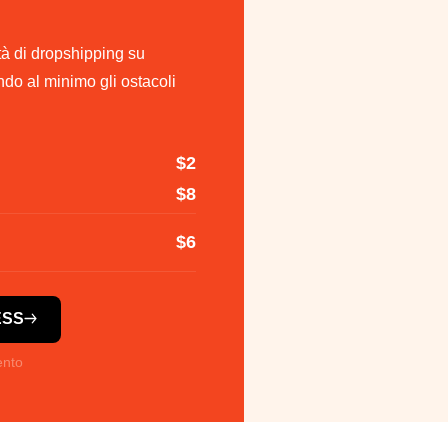
ità di dropshipping su
ndo al minimo gli ostacoli
$2
$8
$6
ESS
ento