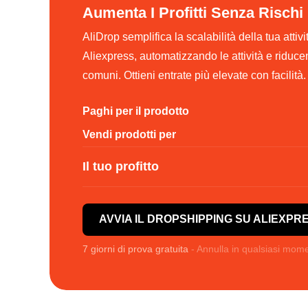
Aumenta I Profitti Senza Rischi
AliDrop semplifica la scalabilità della tua attiv
Aliexpress, automatizzando le attività e riduce
comuni. Ottieni entrate più elevate con facilità.
Paghi per il prodotto
Vendi prodotti per
Il tuo profitto
AVVIA IL DROPSHIPPING SU ALIEXPR
7 giorni di prova gratuita
- Annulla in qualsiasi mom