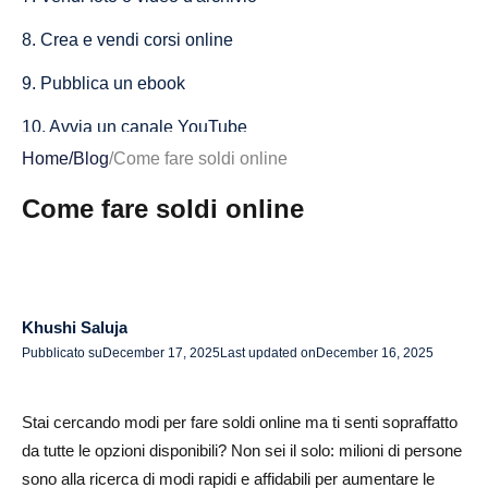
8. Crea e vendi corsi online
9. Pubblica un ebook
10. Avvia un canale YouTube
Home
/
Blog
/
Come fare soldi online
11. Blogging per le entrate pubblicitarie e il marketing di
affiliazione
Come fare soldi online
12. Monetizza i contenuti di TikTok o Instagram
13. Sondaggi completi e microtask
Khushi Saluja
14. Partecipa a focus group a pagamento
Pubblicato su
December 17, 2025
Last updated on
December 16, 2025
15. Esegui attività a breve termine su Amazon
Mechanical Turk
Stai cercando modi per fare soldi online ma ti senti sopraffatto
16. Inizia a fare trading di criptovalute
da tutte le opzioni disponibili? Non sei il solo: milioni di persone
sono alla ricerca di modi rapidi e affidabili per aumentare le