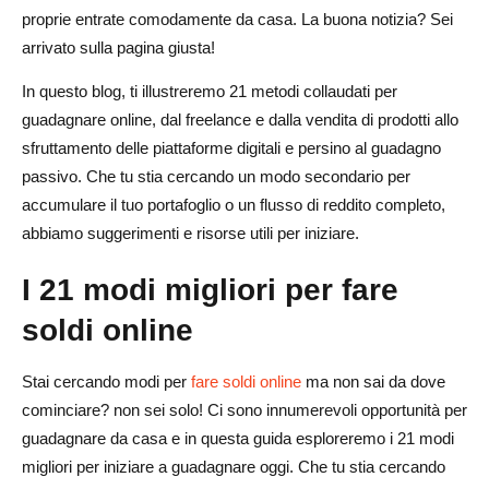
17. Investi in prestiti peer-to-peer
proprie entrate comodamente da casa. La buona notizia? Sei
arrivato sulla pagina giusta!
18. Capovolgi i nomi di dominio a scopo di lucro
In questo blog, ti illustreremo 21 metodi collaudati per
19. Crea e vendi NFT
guadagnare online, dal freelance e dalla vendita di prodotti allo
20. Offri servizi basati sull'intelligenza artificiale
sfruttamento delle piattaforme digitali e persino al guadagno
passivo. Che tu stia cercando un modo secondario per
21. Prova siti Web e app per soldi
accumulare il tuo portafoglio o un flusso di reddito completo,
Conclusione: inizia a guadagnare online oggi
abbiamo suggerimenti e risorse utili per iniziare.
Domande frequenti per guadagnare online
I 21 modi migliori per fare
Puoi guadagnare $100 al giorno online?
soldi online
Come guadagnare $150 al giorno?
Stai cercando modi per
fare soldi online
ma non sai da dove
Posso guadagnare online senza investimenti?
cominciare? non sei solo! Ci sono innumerevoli opportunità per
guadagnare da casa e in questa guida esploreremo i 21 modi
Come guadagnare entrate passive online?
migliori per iniziare a guadagnare oggi. Che tu stia cercando