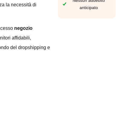
Nessun addebito
za la necessità di
anticipato
uccesso
negozio
tori affidabili,
mondo del dropshipping e