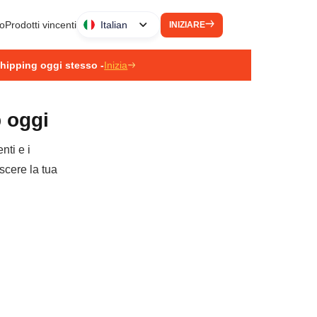
to
Prodotti vincenti
Italian
INIZIARE
pshipping oggi stesso -
Inizia
p oggi
nti e i
escere la tua