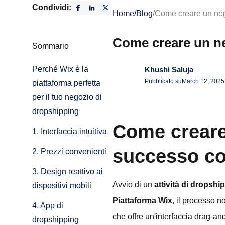
Condividi:
Home
/
Blog
/
Come creare un neg
Come creare un n
Sommario
Perché Wix è la
Khushi Saluja
Pubblicato su
March 12, 2025
piattaforma perfetta
per il tuo negozio di
dropshipping
Come creare
1. Interfaccia intuitiva
successo c
2. Prezzi convenienti
3. Design reattivo ai
Avvio di un
attività di dropshi
dispositivi mobili
Piattaforma Wix
, il processo n
4. App di
che offre un'interfaccia drag-an
dropshipping