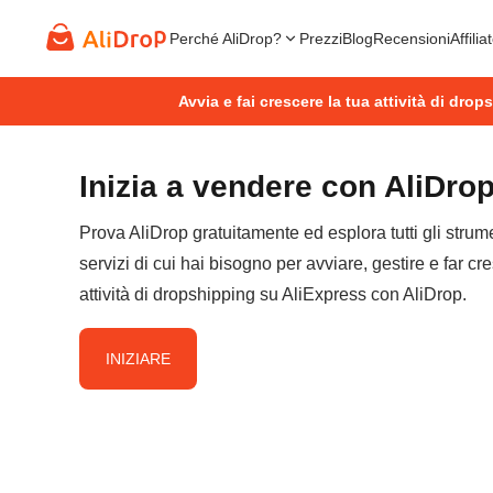
Perché AliDrop?
Prezzi
Blog
Recensioni
Affilia
Avvia e fai crescere la tua attività di dro
Inizia a vendere con AliDro
Prova AliDrop gratuitamente ed esplora tutti gli strume
servizi di cui hai bisogno per avviare, gestire e far cr
attività di dropshipping su AliExpress con AliDrop.
INIZIARE