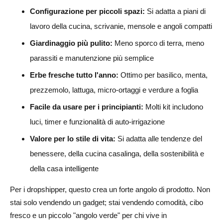
Configurazione per piccoli spazi:
Si adatta a piani di
Cosa dovrei controllare prima di vendere kit idroponici di
lavoro della cucina, scrivanie, mensole e angoli compatti
AliExpress?
Giardinaggio più pulito:
Meno sporco di terra, meno
I kit per giardini smart possono essere venduti come
parassiti e manutenzione più semplice
regali?
Erbe fresche tutto l'anno:
Ottimo per basilico, menta,
Come può AliDrop aiutare con il dropshipping di kit per
prezzemolo, lattuga, micro-ortaggi e verdure a foglia
giardini smart?
Facile da usare per i principianti:
Molti kit includono
luci, timer e funzionalità di auto-irrigazione
Valore per lo stile di vita:
Si adatta alle tendenze del
benessere, della cucina casalinga, della sostenibilità e
della casa intelligente
Per i dropshipper, questo crea un forte angolo di prodotto. Non
stai solo vendendo un gadget; stai vendendo comodità, cibo
fresco e un piccolo "angolo verde" per chi vive in