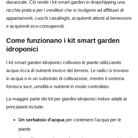
Crea landing page basate sui casi d'uso
davanzale. Ciò rende i kit smart garden in dropshipping una
nicchia pratica per i venditori che si rivolgono ad affittuari di
Consigli SEO per le pagine prodotto dei kit di giardini
appartamenti, cuochi casalinghi, acquirenti attenti al benessere
intelligenti
e acquirenti eco-consapevoli.
Utilizza titoli di prodotto orientati ai benefici
Come funzionano i kit smart garden
Scrivi descrizioni originali
idroponici
Aggiungi dettagli che ispirano fiducia
I kit smart garden idroponici coltivano le piante utilizzando
Usa AliDrop per semplificare l'importazione e la gestione
acqua ricca di nutrienti invece del terreno. Le radici si trovano
in acqua o in un substrato di coltivazione, mentre il sistema
dei prodotti
fornisce luce, umidità e nutrienti in modo controllato.
Errori comuni da evitare quando si fa dropshipping di kit
La maggior parte dei kit per giardini idroponici indoor adatti ai
per giardini intelligenti
principianti include:
Vendere kit senza controllare i dettagli di spina e
Un serbatoio d'acqua
per contenere l'acqua per le
voltaggio
piante
Promettere troppo sui risultati di crescita delle piante