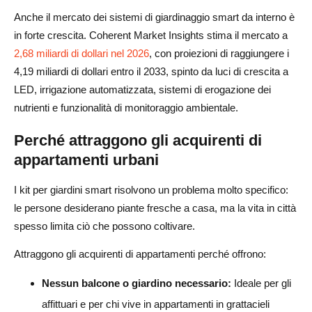
Verdetto finale: Dovresti fare dropshipping di kit per
Anche il mercato dei sistemi di giardinaggio smart da interno è
giardini intelligenti?
in forte crescita. Coherent Market Insights stima il mercato a
FAQ sul Dropshipping di Kit per Giardini Intelligenti
2,68 miliardi di dollari nel 2026
, con proiezioni di raggiungere i
4,19 miliardi di dollari entro il 2033, spinto da luci di crescita a
I kit per giardini intelligenti sono adatti al dropshipping?
LED, irrigazione automatizzata, sistemi di erogazione dei
Posso fare dropshipping di kit per giardini idroponici da
nutrienti e funzionalità di monitoraggio ambientale.
AliExpress?
Perché attraggono gli acquirenti di
Qual è il miglior kit per giardini intelligenti da
appartamenti urbani
dropshippare?
I kit per giardini smart risolvono un problema molto specifico:
Chi acquista kit per giardini smart?
le persone desiderano piante fresche a casa, ma la vita in città
spesso limita ciò che possono coltivare.
I kit per giardini idroponici sono redditizi?
Attraggono gli acquirenti di appartamenti perché offrono:
Quali piante possono coltivare i clienti nei kit per giardini
smart?
Nessun balcone o giardino necessario:
Ideale per gli
I kit per giardini smart hanno bisogno di luce solare?
affittuari e per chi vive in appartamenti in grattacieli