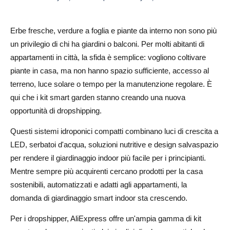
3. Kit per la coltivazione di micro-ortaggi
4. Torri idroponiche verticali
Erbe fresche, verdure a foglia e piante da interno non sono più
un privilegio di chi ha giardini o balconi. Per molti abitanti di
5. Vasi intelligenti auto-irriganti
appartamenti in città, la sfida è semplice: vogliono coltivare
6. Accessori e ricambi per idroponica
piante in casa, ma non hanno spazio sufficiente, accesso al
terreno, luce solare o tempo per la manutenzione regolare. È
Come scegliere il fornitore giusto di kit per smart garden
qui che i kit smart garden stanno creando una nuova
su AliExpress?
opportunità di dropshipping.
Controlla le recensioni dei prodotti e le foto reali dei
Questi sistemi idroponici compatti combinano luci di crescita a
clienti
LED, serbatoi d'acqua, soluzioni nutritive e design salvaspazio
Confronta le opzioni di spedizione e i tempi di consegna
per rendere il giardinaggio indoor più facile per i principianti.
Mentre sempre più acquirenti cercano prodotti per la casa
Cerca specifiche di prodotto chiare
sostenibili, automatizzati e adatti agli appartamenti, la
Privilegia i prodotti con un buon corredo visivo
domanda di giardinaggio smart indoor sta crescendo.
Ordina un campione prima di scalare le campagne
Per i dropshipper, AliExpress offre un'ampia gamma di kit