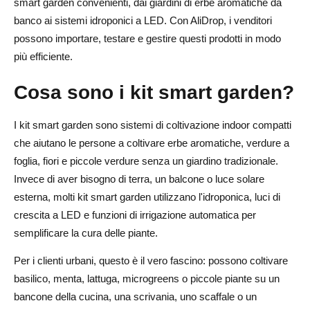
smart garden convenienti, dai giardini di erbe aromatiche da
pubblicitarie
banco ai sistemi idroponici a LED. Con AliDrop, i venditori
Come Prezzare i Kit per Giardini Intelligenti per il
possono importare, testare e gestire questi prodotti in modo
Dropshipping?
più efficiente.
Comprendi le Fasce di Prodotto
Cosa sono i kit smart garden?
Considera Spedizione, Resi e Costi Pubblicitari
I kit smart garden sono sistemi di coltivazione indoor compatti
Usa i Bundle per Aumentare il Valore Medio dell'Ordine
che aiutano le persone a coltivare erbe aromatiche, verdure a
Come promuovere i kit per giardini intelligenti agli
foglia, fiori e piccole verdure senza un giardino tradizionale.
Invece di aver bisogno di terra, un balcone o luce solare
acquirenti di appartamenti in città?
esterna, molti kit smart garden utilizzano l'idroponica, luci di
Posiziona il prodotto in base ai problemi degli
crescita a LED e funzioni di irrigazione automatica per
appartamenti
semplificare la cura delle piante.
Usa video dimostrativi brevi
Per i clienti urbani, questo è il vero fascino: possono coltivare
basilico, menta, lattuga, microgreens o piccole piante su un
Rivolgiti ai segmenti di clientela giusti
bancone della cucina, una scrivania, uno scaffale o un