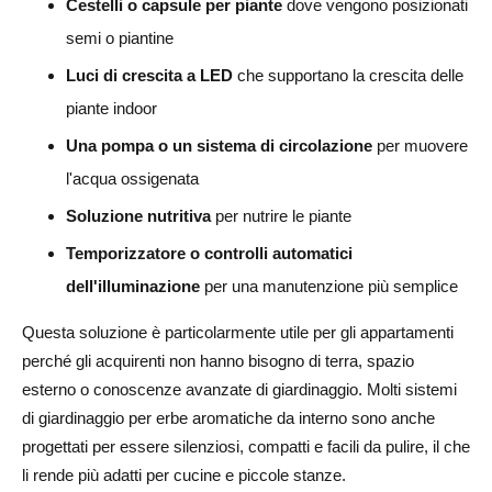
Cestelli o capsule per piante
dove vengono posizionati
Ignorare gli accessori di ricambio
semi o piantine
Scegliere i prodotti solo in base al prezzo basso
Luci di crescita a LED
che supportano la crescita delle
piante indoor
Non istruire i principianti
Una pompa o un sistema di circolazione
per muovere
Passo dopo passo: Come iniziare il dropshipping di kit
l'acqua ossigenata
per orti intelligenti con AliExpress
Soluzione nutritiva
per nutrire le piante
Ricerca della domanda e delle sotto-nicchie
Temporizzatore o controlli automatici
Seleziona i prodotti AliExpress
dell'illuminazione
per una manutenzione più semplice
Importa Prodotti nel Tuo Negozio
Questa soluzione è particolarmente utile per gli appartamenti
perché gli acquirenti non hanno bisogno di terra, spazio
Crea una Landing Page di Nicchia
esterno o conoscenze avanzate di giardinaggio. Molti sistemi
Testa annunci e contenuti organici
di giardinaggio per erbe aromatiche da interno sono anche
progettati per essere silenziosi, compatti e facili da pulire, il che
Potenzia i prodotti di successo e aggiungi accessori
li rende più adatti per cucine e piccole stanze.