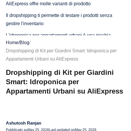
AliExpress offre molte varianti di prodotto
Il dropshipping ti permette di testare i prodotti senza
gestire l'inventario
L'idroponica per appartamenti urbani è una nicchia
Home
/
Blog
/
redditizia?
Dropshipping di Kit per Giardini Smart: Idroponica per
Fattori trainanti della domanda dietro la nicchia
Appartamenti Urbani su AliExpress
Perché i kit per giardini smart sono ideali per il
Dropshipping di Kit per Giardini
dropshipping
Smart: Idroponica per
Potenziali sfide da considerare
Appartamenti Urbani su AliExpress
I migliori kit per orti smart da dropshippare da AliExpress
1. Orti idroponici da banco per erbe aromatiche
2. Kit per orti indoor con luci di crescita a LED
Ashutosh Ranjan
Pubblicato su
May 25, 2026
Last updated on
May 25, 2026