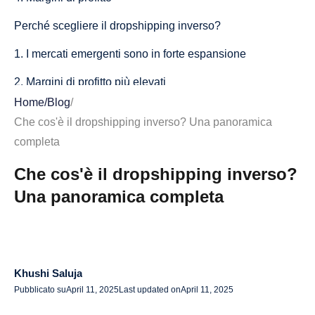
Perché scegliere il dropshipping inverso?
1. I mercati emergenti sono in forte espansione
2. Margini di profitto più elevati
Home
/
Blog
/
3. Meno concorrenza
Che cos'è il dropshipping inverso? Una panoramica
4. Differenziazione del marchio
completa
Vantaggi del dropshipping inverso
Che cos'è il dropshipping inverso?
Una panoramica completa
1. Accesso a mercati non sfruttati
2. Maggiore fidelizzazione dei clienti
3. Percezione del marchio premium
Khushi Saluja
Sfide del dropshipping inverso
Pubblicato su
April 11, 2025
Last updated on
April 11, 2025
1. Spedizione e logistica