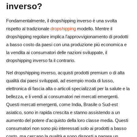
inverso?
Cos'è il dropshipping inverso?
Qual è la panoramica del dropshipping?
Fondamentalmente, il dropshipping inverso è una svolta
rispetto al tradizionale
dropshipping
modello. Mentre il
Il dropshipping è illegale in India?
dropshipping regolare implica l'approvvigionamento di prodotti
Quali sono i due tipi di dropshipping?
a basso costo da paesi con una produzione più economica e
la vendita ai consumatori delle nazioni sviluppate, il
dropshipping inverso fa il contrario.
Nel dropshipping inverso, acquisti prodotti premium o di alta
qualità dai paesi sviluppati, ad esempio moda di lusso,
elettronica di fascia alta o articoli specializzati per la salute e la
bellezza, e li vendi ai consumatori nei mercati emergenti.
Questi mercati emergenti, come India, Brasile o Sud-est
asiatico, sono in rapida crescita e stanno assistendo a un
aumento del potere d'acquisto della loro classe media. Questi
consumatori non sono più interessati solo ai prodotti a basso
costo, ma cercano la qualità e sono disposti a pagare un