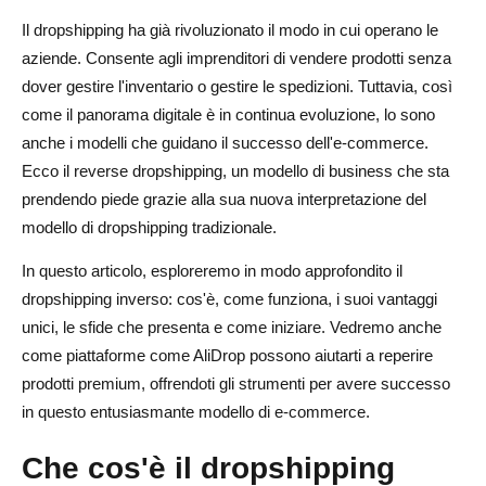
Il dropshipping ha già rivoluzionato il modo in cui operano le
2. Ricerche di mercato
aziende. Consente agli imprenditori di vendere prodotti senza
3. Affidabilità del fornitore
dover gestire l'inventario o gestire le spedizioni. Tuttavia, così
come il panorama digitale è in continua evoluzione, lo sono
4. Investimento iniziale più elevato
anche i modelli che guidano il successo dell'e-commerce.
Come iniziare con il dropshipping inverso
Ecco il reverse dropshipping, un modello di business che sta
prendendo piede grazie alla sua nuova interpretazione del
1. Scegli la tua nicchia
modello di dropshipping tradizionale.
2. Trova fornitori affidabili
In questo articolo, esploreremo in modo approfondito il
3. Configura un negozio di e-commerce
dropshipping inverso: cos'è, come funziona, i suoi vantaggi
unici, le sfide che presenta e come iniziare. Vedremo anche
4. Commercializza i tuoi prodotti in modo efficace
come piattaforme come AliDrop possono aiutarti a reperire
5. Fornire un servizio clienti e un'esperienza eccellenti
prodotti premium, offrendoti gli strumenti per avere successo
in questo entusiasmante modello di e-commerce.
Conclusione
Che cos'è il dropshipping
Domande frequenti sul dropshipping inverso