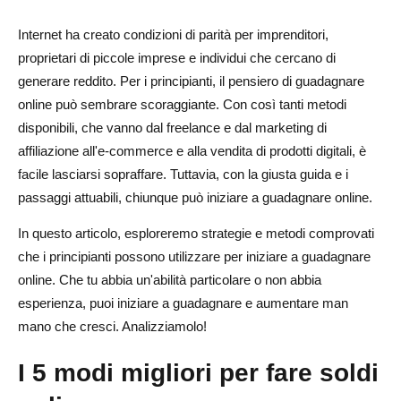
Ho bisogno di competenze speciali per fare soldi online?
Internet ha creato condizioni di parità per imprenditori,
proprietari di piccole imprese e individui che cercano di
Il marketing di affiliazione è un buon modo per fare soldi
generare reddito. Per i principianti, il pensiero di guadagnare
per i principianti?
online può sembrare scoraggiante. Con così tanti metodi
Posso guadagnare online senza investire denaro?
disponibili, che vanno dal freelance e dal marketing di
affiliazione all'e-commerce e alla vendita di prodotti digitali, è
Come posso trovare clienti o clienti online?
facile lasciarsi sopraffare. Tuttavia, con la giusta guida e i
passaggi attuabili, chiunque può iniziare a guadagnare online.
In questo articolo, esploreremo strategie e metodi comprovati
che i principianti possono utilizzare per iniziare a guadagnare
online. Che tu abbia un'abilità particolare o non abbia
esperienza, puoi iniziare a guadagnare e aumentare man
mano che cresci. Analizziamolo!
I 5 modi migliori per fare soldi