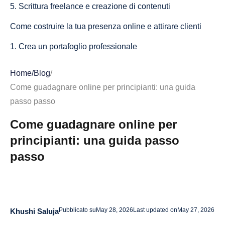
5. Scrittura freelance e creazione di contenuti
Come costruire la tua presenza online e attirare clienti
1. Crea un portafoglio professionale
2. Ottimizza il tuo profilo su piattaforme freelance
Home
/
Blog
/
3. Crea un sito Web o un blog personale
Come guadagnare online per principianti: una guida
passo passo
4. Sfrutta i social media per costruire la tua rete
Come guadagnare online per
5. Fai rete e unisciti alle comunità online
principianti: una guida passo
6. Offri contenuti e risorse gratuiti
passo
Conclusione: inizia a guadagnare online oggi
Domande frequenti su come guadagnare online per
principianti
Pubblicato su
May 28, 2026
Last updated on
May 27, 2026
Khushi Saluja
Quanto posso guadagnare con il lavoro online?