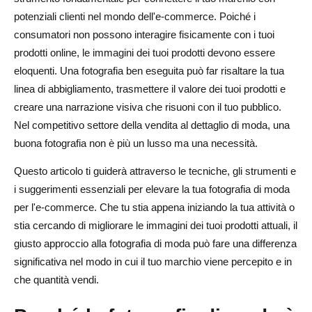
potenziali clienti nel mondo dell'e-commerce. Poiché i
Come ottimizzare la fotografia di moda per l'e-commerce
consumatori non possono interagire fisicamente con i tuoi
1. Compressione e dimensione dell'immagine
prodotti online, le immagini dei tuoi prodotti devono essere
eloquenti. Una fotografia ben eseguita può far risaltare la tua
2. SEO per la fotografia di moda
linea di abbigliamento, trasmettere il valore dei tuoi prodotti e
3. Coerenza nello stile
creare una narrazione visiva che risuoni con il tuo pubblico.
Nel competitivo settore della vendita al dettaglio di moda, una
Conclusione
buona fotografia non è più un lusso ma una necessità.
Domande frequenti sulla fotografia di moda per l'e-
Questo articolo ti guiderà attraverso le tecniche, gli strumenti e
commerce
i suggerimenti essenziali per elevare la tua fotografia di moda
per l'e-commerce. Che tu stia appena iniziando la tua attività o
Quali attrezzature vengono utilizzate per la fotografia di
stia cercando di migliorare le immagini dei tuoi prodotti attuali, il
moda?
giusto approccio alla fotografia di moda può fare una differenza
Quali sono i 4 diversi tipi di fotografia di moda?
significativa nel modo in cui il tuo marchio viene percepito e in
che quantità vendi.
Come fare fotografie per l'e-commerce?