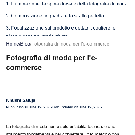
1. Illuminazione: la spina dorsale della fotografia di moda
2. Composizione: inquadrare lo scatto perfetto
3. Focalizzazione sul prodotto e dettagli: cogliere le
piccole cose nel modo giusto
Home
/
Blog
/
Fotografia di moda per l'e-commerce
4. Posa e stile della modella
Fotografia di moda per l'e-
Strumenti essenziali per la fotografia di moda
commerce
1. Fotocamera e obiettivi
2. Treppiede
3. Software di modifica
Khushi Saluja
Pubblicato su
June 19, 2025
Last updated on
June 19, 2025
Stili di fotografia di moda per l'e-commerce
Fotografia di Ghost Mannequin
La fotografia di moda non è solo un'abilità tecnica: è uno
Fotografia lifestyle
strumento fondamentale per connettere il tuo marchio con