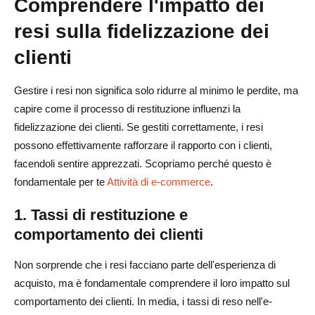
Comprendere l'impatto dei
senza perdere clienti
resi sulla fidelizzazione dei
Come può una chiara politica di restituzione migliorare la
fidelizzazione dei clienti?
clienti
Che ruolo gioca l'offerta di exchange nella riduzione dei
Gestire i resi non significa solo ridurre al minimo le perdite, ma
rendimenti?
capire come il processo di restituzione influenzi la
In che modo l'analisi dei dati può aiutare nella gestione
fidelizzazione dei clienti. Se gestiti correttamente, i resi
dei resi?
possono effettivamente rafforzare il rapporto con i clienti,
facendoli sentire apprezzati. Scopriamo perché questo è
Che impatto hanno i costi di spedizione per la
fondamentale per te
Attività di e-commerce
.
restituzione sul comportamento dei clienti?
1. Tassi di restituzione e
In che modo offrire crediti in negozio anziché rimborsi
comportamento dei clienti
può avvantaggiare le aziende?
Non sorprende che i resi facciano parte dell'esperienza di
acquisto, ma è fondamentale comprendere il loro impatto sul
comportamento dei clienti. In media, i tassi di reso nell'e-