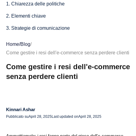
1. Chiarezza delle politiche
2. Elementi chiave
3. Strategie di comunicazione
Implementazione delle opzioni di restituzione self-service
Home
/
Blog
/
1. Vantaggi del self-service
Come gestire i resi dell'e-commerce senza perdere clienti
2. Soluzioni tecnologiche
Come gestire i resi dell'e-commerce
senza perdere clienti
3. Procedure consigliate per l'implementazione dei resi
self-service
Personalizzazione dell'esperienza di restituzione
1. Segmentazione della clientela
Kinnari Ashar
Pubblicato su
April 28, 2025
Last updated on
April 28, 2025
2. Opzioni di restituzione personalizzate
3. Personalizzazione della comunicazione
Ammettiamolo: i resi fanno parte del gioco dell'e-commerce.