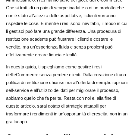
Che si tratti di un paio di scarpe inadatte o di un prodotto che
Sfruttare i dati per ottimizzare i processi di restituzione
non è stato all'altezza delle aspettative, i clienti vorranno
1. Raccolta dati
rispedire le cose. E mentre i resi sono inevitabili, il modo in cui
li gestisci può fare una grande differenza. Una procedura di
2. Identificazione dei modelli
restituzione scadente può frustrare i clienti e costare le
3. Miglioramento continuo
vendite, ma un'esperienza fluida e senza problemi può
effettivamente creare fiducia e lealtà.
Incorporare la sostenibilità nelle pratiche di restituzione
In questa guida, ti spieghiamo come gestire i resi
1. Impatto ambientale dei resi
dell'eCommerce senza perdere clienti. Dalla creazione di una
2. Soluzioni sostenibili per i resi
politica di restituzione chiarissima all'offerta di semplici opzioni
self-service e all'utilizzo dei dati per migliorare il processo,
3. In che modo la sostenibilità migliora l'immagine del
abbiamo quello che fa per te. Resta con noi e, alla fine di
marchio
questo articolo, sarai dotato di strategie attuabili per
trasformare i rendimenti in un'opportunità di crescita, non in un
Conclusione
grattacapo.
Domande frequenti sulla gestione dei resi di e-commerce