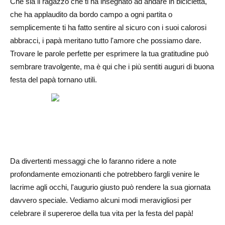
Che sia il ragazzo che ti ha insegnato ad andare in bicicletta,
festa del papà per mio marito?
che ha applaudito da bordo campo a ogni partita o
Cosa devo scrivere per la festa del papà se mio padre è
semplicemente ti ha fatto sentire al sicuro con i suoi calorosi
morto?
abbracci, i papà meritano tutto l'amore che possiamo dare.
Trovare le parole perfette per esprimere la tua gratitudine può
I divertenti auguri per la festa del papà sono appropriati e
sembrare travolgente, ma è qui che i più sentiti auguri di buona
quali sono alcuni esempi?
festa del papà tornano utili.
Da divertenti messaggi che lo faranno ridere a note
profondamente emozionanti che potrebbero fargli venire le
lacrime agli occhi, l'augurio giusto può rendere la sua giornata
davvero speciale. Vediamo alcuni modi meravigliosi per
celebrare il supereroe della tua vita per la festa del papà!