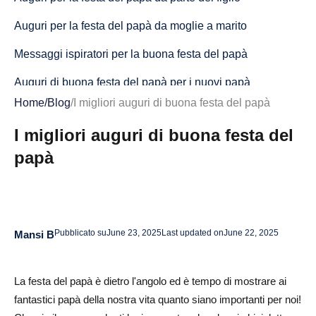
Auguri per la festa del papà da moglie a marito
Messaggi ispiratori per la buona festa del papà
Auguri di buona festa del papà per i nuovi papà
Home
/
Blog
/
I migliori auguri di buona festa del papà
Auguri di buona festa del papà per i papà single
I migliori auguri di buona festa del
Brevi e dolci auguri per la festa del papà
papà
Saggezza e guida Messaggi per la festa del papà
Conclusione
Domande frequenti sugli auguri di buona festa del papà
Pubblicato su
June 23, 2025
Last updated on
June 22, 2025
Mansi B
Quali sono i buoni auguri per la festa del papà da
scrivere su un biglietto?
La festa del papà è dietro l'angolo ed è tempo di mostrare ai
Come posso scrivere un messaggio significativo per la
fantastici papà della nostra vita quanto siano importanti per noi!