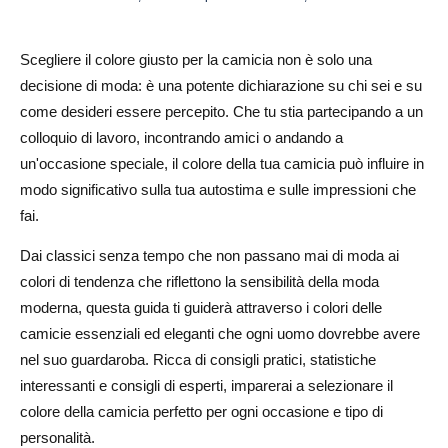
I colori vivaci delle camicie possono essere indossati
formalmente?
Scegliere il colore giusto per la camicia non è solo una
Le camicie rosa sono adatte agli ambienti professionali?
decisione di moda: è una potente dichiarazione su chi sei e su
come desideri essere percepito. Che tu stia partecipando a un
Qual è il colore della camicia più versatile?
colloquio di lavoro, incontrando amici o andando a
un'occasione speciale, il colore della tua camicia può influire in
modo significativo sulla tua autostima e sulle impressioni che
fai.
Dai classici senza tempo che non passano mai di moda ai
colori di tendenza che riflettono la sensibilità della moda
moderna, questa guida ti guiderà attraverso i colori delle
camicie essenziali ed eleganti che ogni uomo dovrebbe avere
nel suo guardaroba. Ricca di consigli pratici, statistiche
interessanti e consigli di esperti, imparerai a selezionare il
colore della camicia perfetto per ogni occasione e tipo di
personalità.