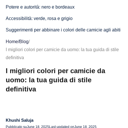
Potere e autorità: nero e bordeaux
Accessibilità: verde, rosa e grigio
Suggerimenti per abbinare i colori delle camicie agli abiti
Bilancia i tuoi colori
Home
/
Blog
/
I migliori colori per camicie da uomo: la tua guida di stile
Comprendi il tono della tua pelle
definitiva
Mantienilo semplice per le occasioni formali
I migliori colori per camicie da
Considerazioni finali
uomo: la tua guida di stile
Domande frequenti sui migliori colori per camicie
definitiva
Qual è il colore della camicia più attraente per gli uomini?
Quali colori di camicia si adattano a tutte le tonalità della
pelle?
Khushi Saluja
Pubblicato su
June 18, 2025
Last updated on
June 18, 2025