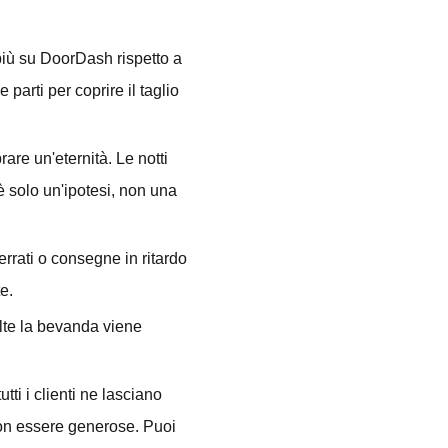
più su DoorDash rispetto a
 parti per coprire il taglio
are un'eternità. Le notti
 è solo un'ipotesi, non una
errati o consegne in ritardo
e.
olte la bevanda viene
ti i clienti ne lasciano
non essere generose. Puoi