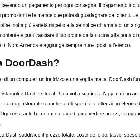
nti, ricevendo un pagamento per ogni consegna. Il pagamento incl
li promozioni e le mance che potresti guadagnare dai clienti. 
ffre molta più varietà rispetto alla semplice chiamata di un sing
ontante e puoi tracciare il tuo ordine dalla cucina alla porta d
utto il Nord America e aggiunge sempre nuovi posti all'elenco.
a DoorDash?
 o di un computer, un indirizzo e una voglia matta. DoorDash fu
ristoranti e Dashers locali. Una volta scaricata l'app, crei un acc
 cucina, ristorante o anche piatti specifici e otterrai un elenco 
. Ogni ristorante ha un menu, quindi puoi vedere prezzi, compone
.
DoorDash suddivide il prezzo totale: costo del cibo, tasse, spe