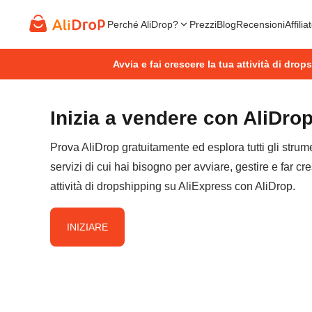
Perché AliDrop?
Prezzi
Blog
Recensioni
Affilia
Avvia e fai crescere la tua attività di dro
Inizia a vendere con AliDro
Prova AliDrop gratuitamente ed esplora tutti gli strume
servizi di cui hai bisogno per avviare, gestire e far cr
attività di dropshipping su AliExpress con AliDrop.
INIZIARE