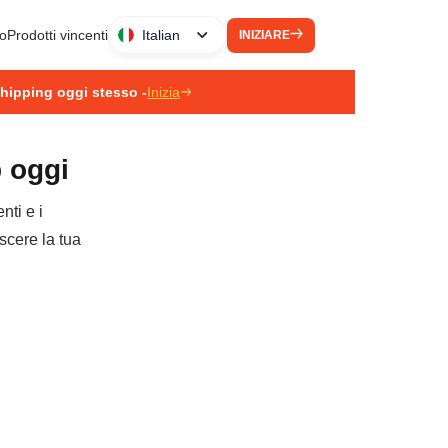
to
Prodotti vincenti
Italian
INIZIARE
pshipping oggi stesso -
Inizia
p oggi
nti e i
escere la tua