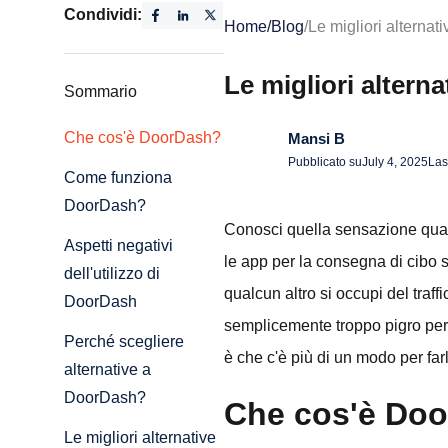
Condividi:
Home
/
Blog
/
Le migliori alterna
Le migliori altern
Sommario
Che cos'è DoorDash?
Mansi B
Pubblicato su
July 4, 2025
Las
Come funziona
DoorDash?
Conosci quella sensazione quand
Aspetti negativi
le app per la consegna di cibo s
dell'utilizzo di
qualcun altro si occupi del traffi
DoorDash
semplicemente troppo pigro per c
Perché scegliere
è che c'è più di un modo per farl
alternative a
DoorDash?
Che cos'è Do
Le migliori alternative