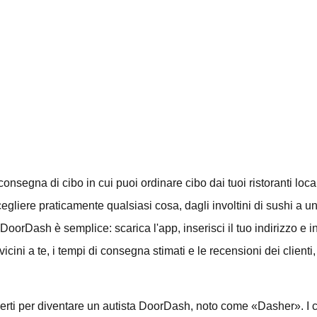
onsegna di cibo in cui puoi ordinare cibo dai tuoi ristoranti locali
gliere praticamente qualsiasi cosa, dagli involtini di sushi a un s
DoorDash è semplice: scarica l'app, inserisci il tuo indirizzo e in
 vicini a te, i tempi di consegna stimati e le recensioni dei clienti
rti per diventare un autista DoorDash, noto come «Dasher». I corr