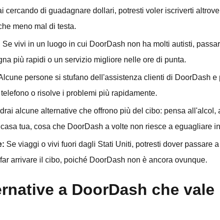
stai cercando di guadagnare dollari, potresti voler iscriverti altro
che meno mal di testa.
:
Se vivi in un luogo in cui DoorDash non ha molti autisti, passa
na più rapidi o un servizio migliore nelle ore di punta.
Alcune persone si stufano dell'assistenza clienti di DoorDash 
 telefono o risolve i problemi più rapidamente.
rai alcune alternative che offrono più del cibo: pensa all'alcol, a
 casa tua, cosa che DoorDash a volte non riesce a eguagliare in
e:
Se viaggi o vivi fuori dagli Stati Uniti, potresti dover passar
ar arrivare il cibo, poiché DoorDash non è ancora ovunque.
ternative a DoorDash che vale