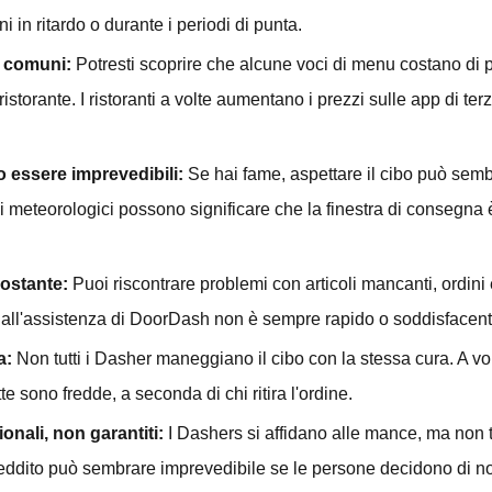
i in ritardo o durante i periodi di punta.
 comuni:
Potresti scoprire che alcune voci di menu costano di 
istorante. I ristoranti a volte aumentano i prezzi sulle app di terze
o essere imprevedibili:
Se hai fame, aspettare il cibo può sembr
ritardi meteorologici possono significare che la finestra di consegna
costante:
Puoi riscontrare problemi con articoli mancanti, ordini 
 dall'assistenza di DoorDash non è sempre rapido o soddisfacent
a:
Non tutti i Dasher maneggiano il cibo con la stessa cura. A v
tte sono fredde, a seconda di chi ritira l'ordine.
onali, non garantiti:
I Dashers si affidano alle mance, ma non tut
 reddito può sembrare imprevedibile se le persone decidono di 