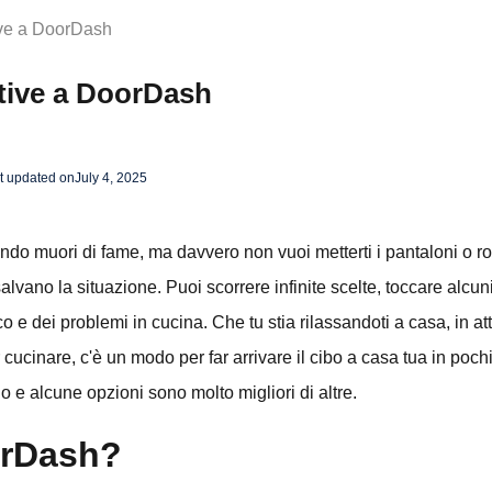
tive a DoorDash
ative a DoorDash
t updated on
July 4, 2025
o muori di fame, ma davvero non vuoi metterti i pantaloni o ro
alvano la situazione. Puoi scorrere infinite scelte, toccare alcun
co e dei problemi in cucina. Che tu stia rilassandoti a casa, in att
ucinare, c'è un modo per far arrivare il cibo a casa tua in poch
o e alcune opzioni sono molto migliori di altre.
orDash?