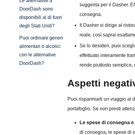
Le alternative a
suggerita per il Dasher. Ef
DoorDash sono
consegna.
disponibili al di fuori
Il Dasher si dirige al rist
degli Stati Uniti?
reale, così saprai esattam
Puoi ordinare generi
Se lo desideri, puoi scegl
alimentari o alcolici
con le alternative
effettuato interamente tra
DoorDash?
rende piuttosto semplice, c
Aspetti negativ
Puoi risparmiarti un viaggio al 
portafoglio. Se non presti atte
Le spese di consegna e
di consegna, le spese di se