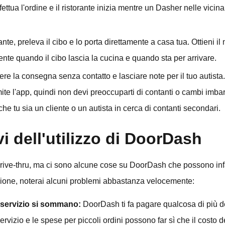
fettua l'ordine e il ristorante inizia mentre un Dasher nelle vici
orante, preleva il cibo e lo porta direttamente a casa tua. Ottieni 
ente quando il cibo lascia la cucina e quando sta per arrivare.
iere la consegna senza contatto e lasciare note per il tuo autist
mite l'app, quindi non devi preoccuparti di contanti o cambi imb
he tu sia un cliente o un autista in cerca di contanti secondari.
i dell'utilizzo di DoorDash
drive-thru, ma ci sono alcune cose su DoorDash che possono infast
nzione, noterai alcuni problemi abbastanza velocemente:
 servizio si sommano:
DoorDash ti fa pagare qualcosa di più d
rvizio e le spese per piccoli ordini possono far sì che il costo d