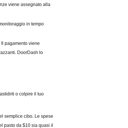
nanze viene assegnato alla
il monitoraggio in tempo
a. Il pagamento viene
arazzanti. DoorDash lo
idirti o colpire il tuo
el semplice cibo. Le spese
el pasto da $10 sia quasi il