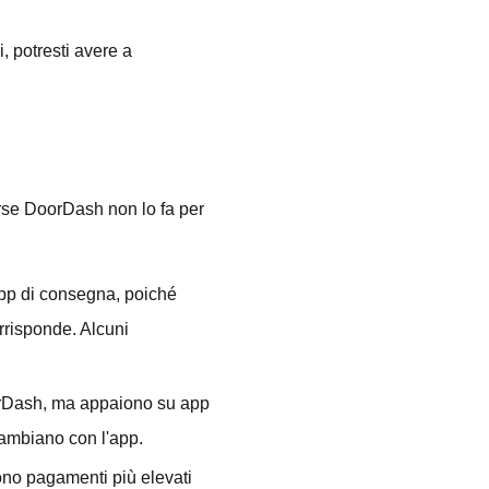
, potresti avere a
 forse DoorDash non lo fa per
app di consegna, poiché
rrisponde. Alcuni
DoorDash, ma appaiono su app
cambiano con l'app.
ono pagamenti più elevati