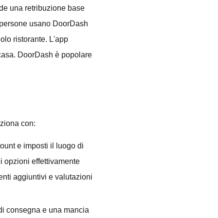
ude una retribuzione base
Le persone usano DoorDash
olo ristorante. L'app
i casa. DoorDash è popolare
nziona con:
ount e imposti il luogo di
di opzioni effettivamente
nti aggiuntivi e valutazioni
se di consegna e una mancia