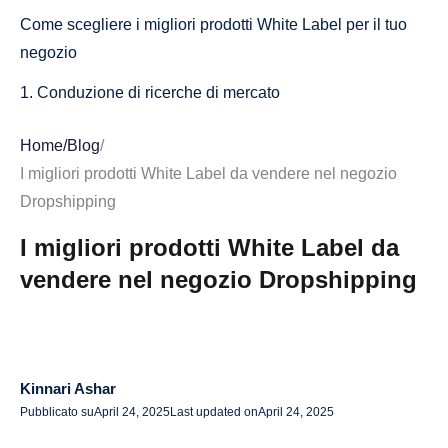
Come scegliere i migliori prodotti White Label per il tuo
negozio
1. Conduzione di ricerche di mercato
2. Valutazione dei margini di profitto
Home
/
Blog
/
3. Comprendere la domanda di prodotti e il potenziale di
I migliori prodotti White Label da vendere nel negozio
nicchia
Dropshipping
Il ruolo dei fornitori nel dropshipping White Label
I migliori prodotti White Label da
vendere nel negozio Dropshipping
1. Cosa cercare in un fornitore White Label
2. Valutazione delle piattaforme dei fornitori
3. Perché AliDrop è il fornitore White Label ideale per la
tua attività di dropshipping
Kinnari Ashar
Pubblicato su
April 24, 2025
Last updated on
April 24, 2025
Configurazione del tuo negozio dropshipping White