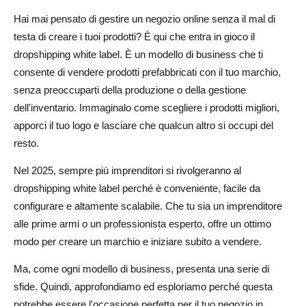
Label
Hai mai pensato di gestire un negozio online senza il mal di
1. Scegliere la giusta piattaforma di e-commerce
testa di creare i tuoi prodotti? È qui che entra in gioco il
dropshipping white label. È un modello di business che ti
2. Progettare il tuo negozio per il successo
consente di vendere prodotti prefabbricati con il tuo marchio,
2. Pagine essenziali per il tuo negozio
senza preoccuparti della produzione o della gestione
dell'inventario. Immaginalo come scegliere i prodotti migliori,
3. Gateway di pagamento e configurazione legale
apporci il tuo logo e lasciare che qualcun altro si occupi del
Conclusione: scalare la tua attività di dropshipping white
resto.
label
Nel 2025, sempre più imprenditori si rivolgeranno al
dropshipping white label perché è conveniente, facile da
Domande frequenti sul dropshipping White Label
configurare e altamente scalabile. Che tu sia un imprenditore
Cos'è il dropshipping white label?
alle prime armi o un professionista esperto, offre un ottimo
modo per creare un marchio e iniziare subito a vendere.
Come faccio a scegliere i migliori prodotti white label per
il mio negozio?
Ma, come ogni modello di business, presenta una serie di
sfide. Quindi, approfondiamo ed esploriamo perché questa
Il dropshipping white label è redditizio?
potrebbe essere l'occasione perfetta per il tuo negozio in