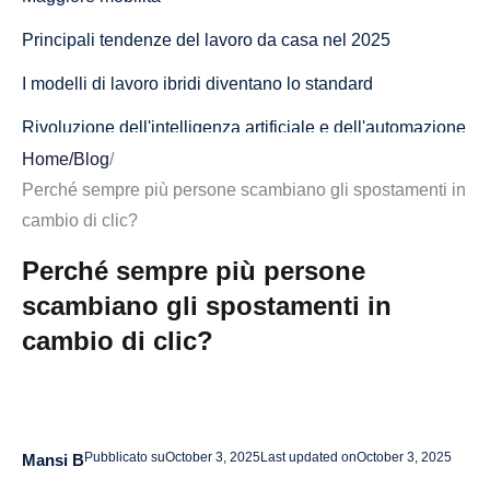
Principali tendenze del lavoro da casa nel 2025
I modelli di lavoro ibridi diventano lo standard
Rivoluzione dell'intelligenza artificiale e dell'automazione
Home
/
Blog
/
La realtà virtuale cambia la collaborazione remota
Perché sempre più persone scambiano gli spostamenti in
Espansione globale della forza lavoro
cambio di clic?
La sicurezza informatica ha la priorità
Perché sempre più persone
scambiano gli spostamenti in
La pianificazione flessibile diventa non negoziabile
cambio di clic?
Le migliori idee di business per il lavoro a distanza
quest'anno
Aziende di servizi ad alta richiesta
Pubblicato su
October 3, 2025
Last updated on
October 3, 2025
Mansi B
E-commerce e prodotti digitali