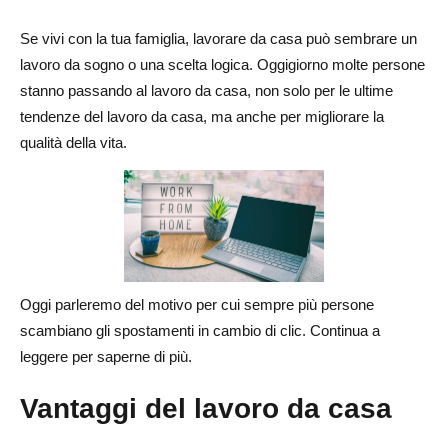
Creazione di contenuti e marketing
Se vivi con la tua famiglia, lavorare da casa può sembrare un
Servizi di consulenza specializzati
lavoro da sogno o una scelta logica. Oggigiorno molte persone
stanno passando al lavoro da casa, non solo per le ultime
Tipi di attività collaterali del negozio online che puoi
tendenze del lavoro da casa, ma anche per migliorare la
provare
qualità della vita.
Side Hustles basati sul prodotto
Impegno digitale e basato sui servizi
Modelli di business ibridi
Conclusione
Oggi parleremo del motivo per cui sempre più persone
Domande frequenti sul lavoro da casa
scambiano gli spostamenti in cambio di clic. Continua a
leggere per saperne di più.
Quali sono le tendenze più popolari per il lavoro da casa
nel 2025?
Vantaggi del lavoro da casa
Quali idee imprenditoriali di lavoro a distanza hanno i