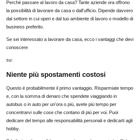
Perché passare al lavoro da casa? Tante aziende ora offrono
costi di avvio più bassi?
la possibilità di lavorare da casa o dall'ufficio. Dipende davvero
Quanti soldi puoi guadagnare con i negozi online?
dal settore in cui operi e dal tuo ambiente di lavoro o modello di
business preferito.
Di quali competenze hai bisogno per idee imprenditoriali
di successo per il lavoro a distanza?
Se sei interessato a lavorare da casa, ecco i vantaggi che devi
conoscere
Quanto tempo occorre per diventare redditizi con le
attività di lavoro a distanza?
su:
Quali sono oggi le maggiori sfide legate alle tendenze
Niente più spostamenti costosi
del lavoro da casa?
Questo è probabilmente il primo vantaggio. Risparmiate tempo
e, con la somma di denaro che spendete viaggiando in
autobus o in auto per un'ora o più, avete più tempo per
concentrarvi sulle cose che contano di più per voi. Puoi
dedicare del tempo alle responsabilità personali e dedicarti agli
hobby.