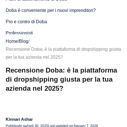
Doba è conveniente per i nuovi imprenditori?
Pro e contro di Doba
Professionisti
Home
/
Blog
/
Svantaggi
Recensione Doba: è la piattaforma di dropshipping giusta
Come ottenere il massimo dal tuo account Doba
per la tua azienda nel 2025?
1. Guida dettagliata per configurare il tuo negozio
Recensione Doba: è la piattaforma
di dropshipping giusta per la tua
2. Costruire una solida strategia aziendale con Doba
azienda nel 2025?
Dovresti usare Doba per la tua attività di dropshipping?
Per chi è meglio Doba?
Gli utenti ideali di Doba: una rapida analisi
Kinnari Ashar
Doba vs. AliDrop: quale scegliere?
Pubblicato su
April 30, 2025
Last updated on
January 7, 2026