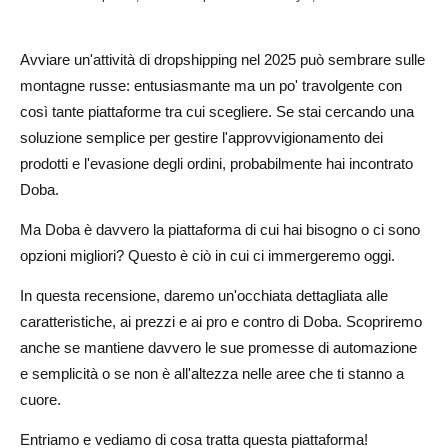
I punti di forza di Doba
Avviare un'attività di dropshipping nel 2025 può sembrare sulle
I vantaggi di AliDrop rispetto a Doba
montagne russe: entusiasmante ma un po' travolgente con
Conclusione
così tante piattaforme tra cui scegliere. Se stai cercando una
soluzione semplice per gestire l'approvvigionamento dei
Domande frequenti sulla piattaforma Dropshipping Doba
prodotti e l'evasione degli ordini, probabilmente hai incontrato
Che cos'è Doba?
Doba.
Quanto costa Doba?
Ma Doba è davvero la piattaforma di cui hai bisogno o ci sono
opzioni migliori? Questo è ciò in cui ci immergeremo oggi.
Doba vale l'investimento?
In questa recensione, daremo un'occhiata dettagliata alle
Come si confronta Doba con altre piattaforme di
caratteristiche, ai prezzi e ai pro e contro di Doba. Scopriremo
dropshipping?
anche se mantiene davvero le sue promesse di automazione
e semplicità o se non è all'altezza nelle aree che ti stanno a
cuore.
Entriamo e vediamo di cosa tratta questa piattaforma!