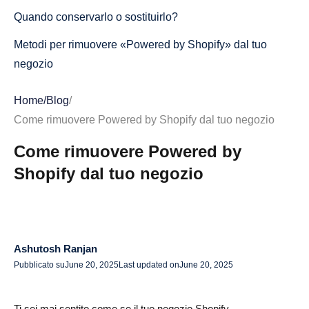
Quando conservarlo o sostituirlo?
Metodi per rimuovere «Powered by Shopify» dal tuo
negozio
Metodo 1: Rimuovi tramite contenuto del tema (non è
Home
/
Blog
/
necessaria la codifica)
Come rimuovere Powered by Shopify dal tuo negozio
Metodo 2: Rimuovi modificando il codice del tema
Come rimuovere Powered by
Salvataggio e verifica delle modifiche
Shopify dal tuo negozio
Suggerimenti aggiuntivi
Cosa inserire invece nel piè di pagina di Shopify?
Idee personalizzate per testo e branding
Ashutosh Ranjan
Pubblicato su
June 20, 2025
Last updated on
June 20, 2025
Aggiungere link social e informazioni legali
Collegamento alle tue pagine
Ti sei mai sentito come se il tuo negozio Shopify