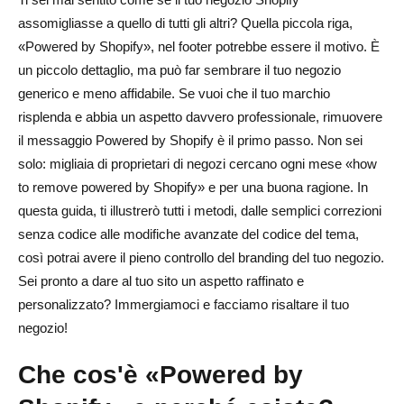
assomigliasse a quello di tutti gli altri? Quella piccola riga,
Risoluzione dei problemi e domande frequenti
«Powered by Shopify», nel footer potrebbe essere il motivo. È
Perché il tag «Powered by Shopify» non scompare?
un piccolo dettaglio, ma può far sembrare il tuo negozio
generico e meno affidabile. Se vuoi che il tuo marchio
Puoi sostituirlo con testo o link personalizzati?
risplenda e abbia un aspetto davvero professionale, rimuovere
È consentito rimuovere il marchio Shopify?
il messaggio Powered by Shopify è il primo passo. Non sei
solo: migliaia di proprietari di negozi cercano ogni mese «how
Istruzioni specifiche per tema (Dawn, Brooklyn, Motion,
to remove powered by Shopify» e per una buona ragione. In
ecc.)
questa guida, ti illustrerò tutti i metodi, dalle semplici correzioni
senza codice alle modifiche avanzate del codice del tema,
Suggerimenti aggiuntivi per un footer professionale di
così potrai avere il pieno controllo del branding del tuo negozio.
Shopify
Sei pronto a dare al tuo sito un aspetto raffinato e
Ottimizzazione del piè di pagina per la SEO
personalizzato? Immergiamoci e facciamo risaltare il tuo
negozio!
Procedure consigliate per la progettazione del piè di
pagina
Che cos'è «Powered by
Errori comuni da evitare