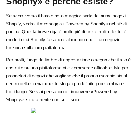
Shopify» e perché esiste?
Conclusione
Se scorri verso il basso nella maggior parte dei nuovi negozi
Domande frequenti su come rimuovere «Powered by
Shopify, vedrai il messaggio «Powered by Shopify» nel piè di
Shopify»
pagina. Questa breve riga è molto più di un semplice testo: è il
modo in cui Shopify fa sapere al mondo che il tuo negozio
Come posso rimuovere il mio negozio offerto da Shopify?
funziona sulla loro piattaforma.
Tutti i negozi Shopify dicono powered by Shopify?
Per molti, funge da timbro di approvazione o segno che il sito è
Posso sostituire «Powered by Shopify» con il mio testo?
costruito su una piattaforma di e-commerce affidabile. Ma per i
proprietari di negozi che vogliono che il proprio marchio sia al
È legale rimuovere il tag «Powered by Shopify»?
centro della scena, questo slogan predefinito può sembrare
Perché dovrei rimuovere «Powered by Shopify»?
fuori luogo. Se stai pensando di rimuovere «Powered by
Shopify», sicuramente non sei il solo.