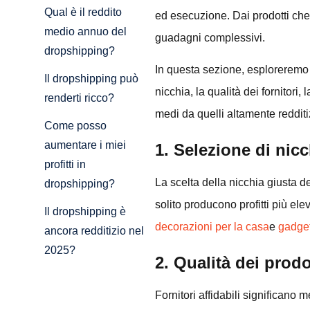
Qual è il reddito
ed esecuzione. Dai prodotti che v
medio annuo del
guadagni complessivi.
dropshipping?
In questa sezione, esploreremo i 
Il dropshipping può
nicchia, la qualità dei fornitori
renderti ricco?
medi da quelli altamente redditi
Come posso
aumentare i miei
1. Selezione di nicc
profitti in
La scelta della nicchia giusta 
dropshipping?
solito producono profitti più el
Il dropshipping è
decorazioni per la casa
e
gadget
ancora redditizio nel
2025?
2. Qualità dei prodot
Fornitori affidabili significano 