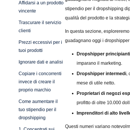
Affidarsi a un prodotto
stipendio per il dropshipping di
vincente
qualità del prodotto e la strate
Trascurare il servizio
clienti
In questa sezione, esploreremo f
guadagnano oggi i dropshipper di
Prezzi eccessivi per i
tuoi prodotti
Dropshipper principiant
Ignorare dati e analisi
imparano il marketing.
Dropshipper intermedi
,
Copiare i concorrenti
invece di creare il
mese di utile netto.
proprio marchio
Proprietari di negozi esp
Come aumentare il
profitto di oltre 10.000 dol
tuo stipendio per il
Imprenditori di alto livell
dropshipping
Questi numeri variano notevolm
1. Concentrati sui