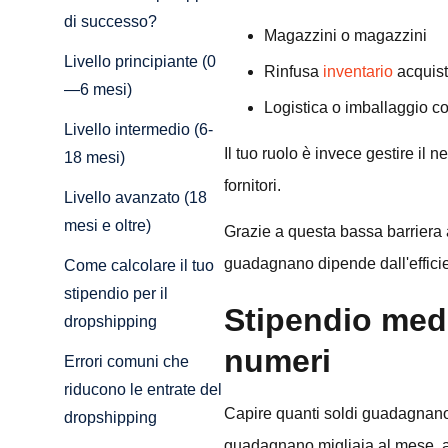
di successo?
Magazzini o magazzini
Livello principiante (0
Rinfusa
inventario
acquist
—6 mesi)
Logistica o imballaggio co
Livello intermedio (6-
Il tuo ruolo è invece gestire il n
18 mesi)
fornitori.
Livello avanzato (18
mesi e oltre)
Grazie a questa bassa barriera a
guadagnano dipende dall'efficie
Come calcolare il tuo
stipendio per il
Stipendio medi
dropshipping
numeri
Errori comuni che
riducono le entrate del
Capire quanti soldi guadagnano 
dropshipping
guadagnano migliaia al mese, al