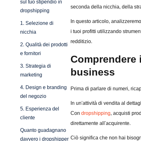
sul tuo stipendio in
seconda della nicchia, della str
dropshipping
In questo articolo, analizzerem
1. Selezione di
i tuoi profitti utilizzando stru
nicchia
redditizio.
2. Qualità dei prodotti
e fornitori
Comprendere i
3. Strategia di
business
marketing
4. Design e branding
Prima di parlare di numeri, ric
del negozio
In un'attività di vendita al dettag
5. Esperienza del
Con
dropshipping
, acquisti pro
cliente
direttamente all'acquirente.
Quanto guadagnano
Ciò significa che non hai bisogn
davvero i dropshipper