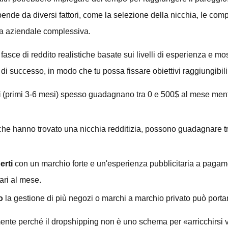
pende da diversi fattori, come la selezione della nicchia, le com
gia aziendale complessiva.
asce di reddito realistiche basate sui livelli di esperienza e m
 successo, in modo che tu possa fissare obiettivi raggiungibili pe
i
(primi 3-6 mesi) spesso guadagnano tra 0 e 500$ al mese mentre
 che hanno trovato una nicchia redditizia, possono guadagnare tr
erti
con un marchio forte e un'esperienza pubblicitaria a paga
lari al mese.
o
la gestione di più negozi o marchi a marchio privato può portare
ente perché il dropshipping non è uno schema per «arricchirsi