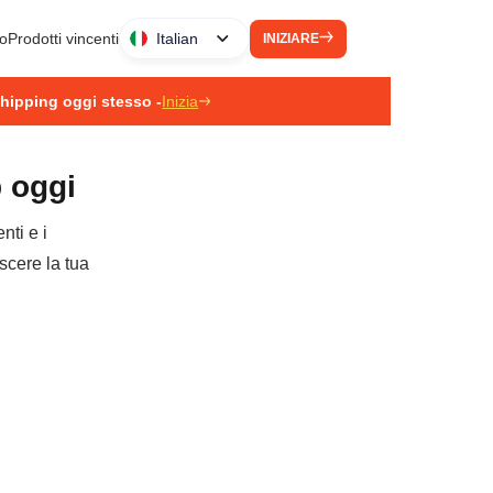
to
Prodotti vincenti
Italian
INIZIARE
pshipping oggi stesso -
Inizia
p oggi
nti e i
escere la tua