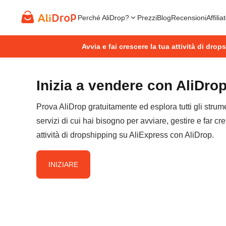
Perché AliDrop?
Prezzi
Blog
Recensioni
Affilia
Avvia e fai crescere la tua attività di dro
Inizia a vendere con AliDro
Prova AliDrop gratuitamente ed esplora tutti gli strume
servizi di cui hai bisogno per avviare, gestire e far cr
attività di dropshipping su AliExpress con AliDrop.
INIZIARE