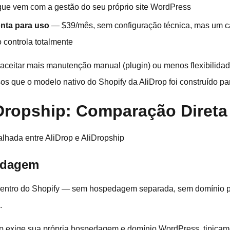
que vem com a gestão do seu próprio site WordPress
onta para uso
— $39/mês, sem configuração técnica, mas um ca
 controla totalmente
aceitar mais manutenção manual (plugin) ou menos flexibilida
s que o modelo nativo do Shopify da AliDrop foi construído par
iDropship: Comparação Direta
lhada entre AliDrop e AliDropship
edagem
 dentro do Shopify — sem hospedagem separada, sem domínio p
o.
hip exige sua própria hospedagem e domínio WordPress, tipica