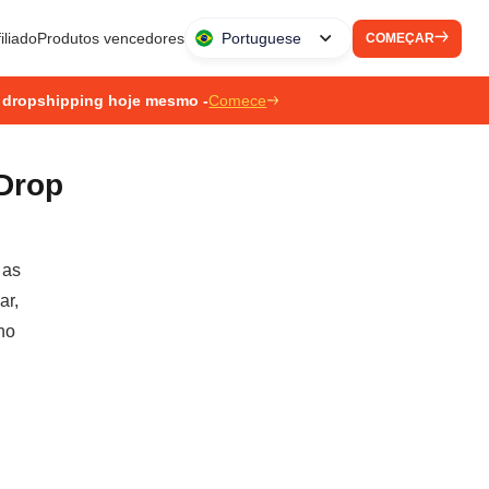
iliado
Produtos vencedores
Portuguese
COMEÇAR
 dropshipping hoje mesmo -
Comece
Drop
 as
ar,
no