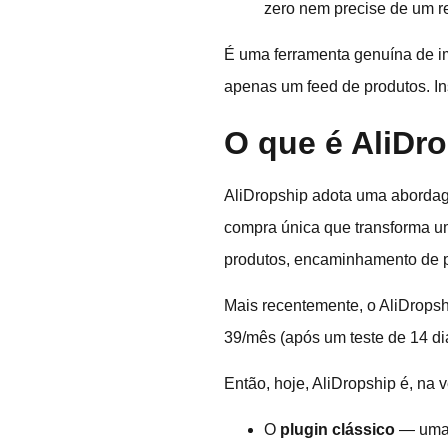
zero nem precise de um r
É uma ferramenta genuína de i
apenas um feed de produtos. In
O que é AliDr
AliDropship adota uma abord
compra única que transforma u
produtos, encaminhamento de p
Mais recentemente, o AliDrops
39/mês (após um teste de 14 dia
Então, hoje, AliDropship é, na
O
plugin clássico
— uma 