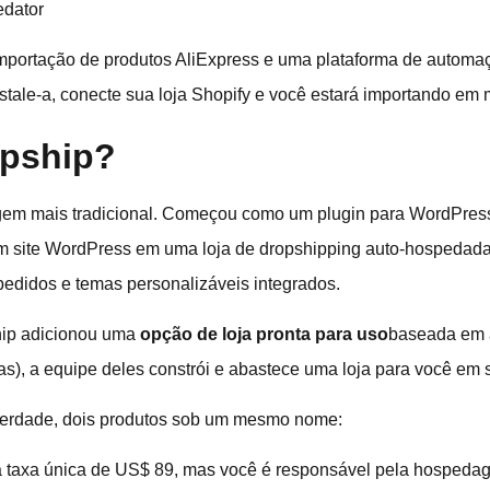
edator
mportação de produtos AliExpress e uma plataforma de autom
stale-a, conecte sua loja Shopify e você estará importando em 
opship?
agem mais tradicional. Começou como um plugin para WordP
m site WordPress em uma loja de dropshipping auto-hospedada
edidos e temas personalizáveis integrados.
hip adicionou uma
opção de loja pronta para uso
baseada em 
s), a equipe deles constrói e abastece uma loja para você em su
 verdade, dois produtos sob um mesmo nome:
taxa única de US$ 89, mas você é responsável pela hospedag