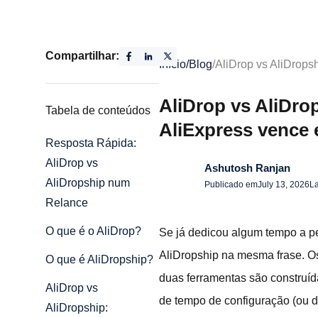
Compartilhar:
Início
/
Blog
/
AliDrop vs AliDrops
AliDrop vs AliDro
Tabela de conteúdos
AliExpress vence
Resposta Rápida:
AliDrop vs
Ashutosh Ranjan
AliDropship num
Publicado em
July 13, 2026
La
Relance
O que é o AliDrop?
Se já dedicou algum tempo a pe
AliDropship na mesma frase. O
O que é AliDropship?
duas ferramentas são construíd
AliDrop vs
de tempo de configuração (ou d
AliDropship: