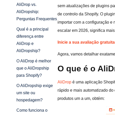
AliDrop vs.
sem atualizações de plugins pa
AliDropship:
de controlo da Shopify. O plug
Perguntas Frequentes
importar com a configuração e
Qual é a principal
escalar em 2026, significa mais
diferença entre
Inicie a sua avaliação gratuit
AliDrop e
AliDropship?
Agora, vamos detalhar exatame
O AliDrop é melhor
O que é o Ali
que o AliDropship
para Shopify?
AliDrop
é uma aplicação Shopify
O AliDropship exige
rápido e mais automatizado do
um site ou
produtos um a um, obtém:
hospedagem?
Como funciona o