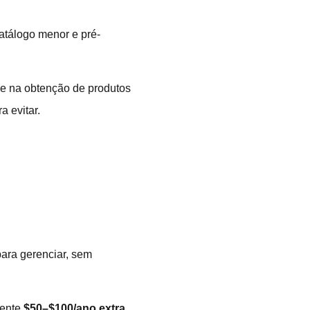
tálogo menor e pré-
de na obtenção de produtos
a evitar.
ara gerenciar, sem
mente
$50–$100/ano extra