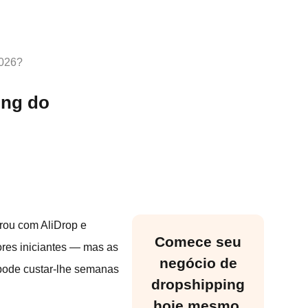
2026?
ing do
rou com AliDrop e
Comece seu
res iniciantes — mas as
negócio de
 pode custar-lhe semanas
dropshipping
hoje mesmo.