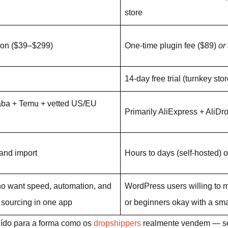
store
ion ($39–$299)
One-time plugin fee ($89)
or
14-day free trial (turnkey stor
baba + Temu + vetted US/EU
Primarily AliExpress + AliDr
 and import
Hours to days (self-hosted) o
ho want speed, automation, and
WordPress users willing to 
 sourcing in one app
or beginners okay with a sma
uído para a forma como os
dropshippers
realmente vendem — se