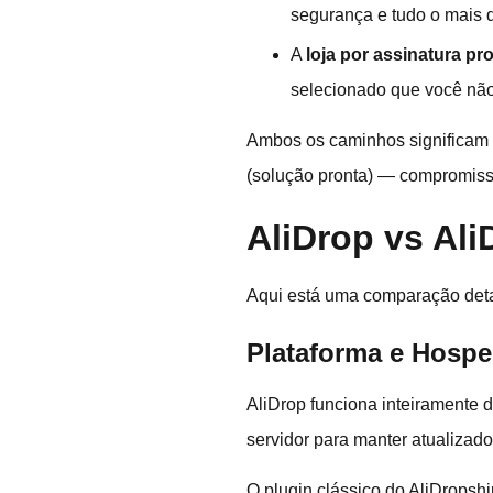
segurança e tudo o mais 
A
loja por assinatura pr
selecionado que você não
Ambos os caminhos significam 
(solução pronta) — compromisso
AliDrop vs Al
Aqui está uma comparação deta
Plataforma e Hosp
AliDrop funciona inteiramente
servidor para manter atualizad
O plugin clássico do AliDrops