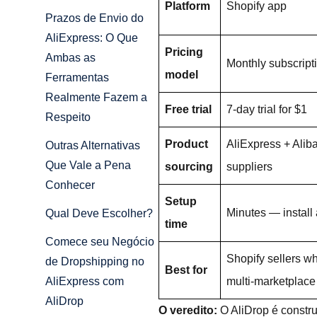
Platform
Shopify app
Prazos de Envio do
AliExpress: O Que
Pricing
Ambas as
Monthly subscript
model
Ferramentas
Realmente Fazem a
Free trial
7-day trial for $1
Respeito
Product
AliExpress + Ali
Outras Alternativas
Que Vale a Pena
sourcing
suppliers
Conhecer
Setup
Minutes — install
Qual Deve Escolher?
time
Comece seu Negócio
Shopify sellers w
de Dropshipping no
Best for
multi-marketplace
AliExpress com
AliDrop
O veredito:
O AliDrop é constr