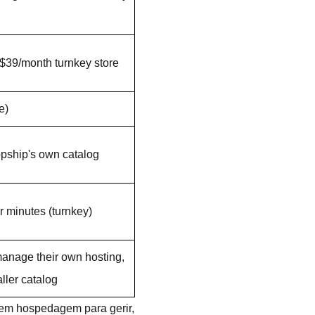
$39/month turnkey store
e)
opship's own catalog
r minutes (turnkey)
manage their own hosting,
ller catalog
m hospedagem para gerir,