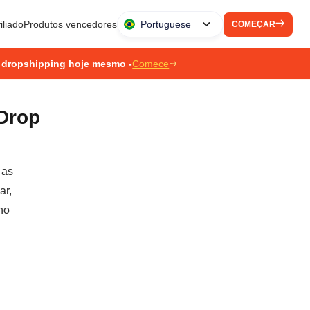
iliado
Produtos vencedores
Portuguese
COMEÇAR
 dropshipping hoje mesmo -
Comece
Drop
 as
ar,
no