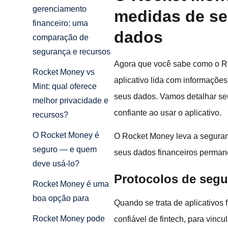
gerenciamento
medidas de se
financeiro: uma
dados
comparação de
segurança e recursos
Agora que você sabe como o Ro
Rocket Money vs
aplicativo lida com informações
Mint: qual oferece
seus dados. Vamos detalhar seu
melhor privacidade e
confiante ao usar o aplicativo.
recursos?
O Rocket Money é
O Rocket Money leva a segurança
seguro — e quem
seus dados financeiros perma
deve usá-lo?
Protocolos de seg
Rocket Money é uma
boa opção para
Quando se trata de aplicativos 
Rocket Money pode
confiável de fintech, para vinc