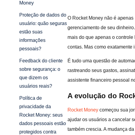
Money
Proteção de dados do
O Rocket Money não é apenas ma
usuário: quão seguras
gerenciamento de seu dinheiro.
estão suas
mais do que apenas o controle
informações
contas. Mas como exatamente i
pessoais?
É tudo uma questão de automaçã
Feedback do cliente
sobre segurança: o
rastreando seus gastos, assin
que dizem os
assistente financeiro pessoal n
usuários reais?
A evolução do Rock
Política de
privacidade da
Rocket Money
começou sua jorn
Rocket Money: seus
ajudar os usuários a cancelar 
dados pessoais estão
também crescia. A mudança da 
protegidos contra