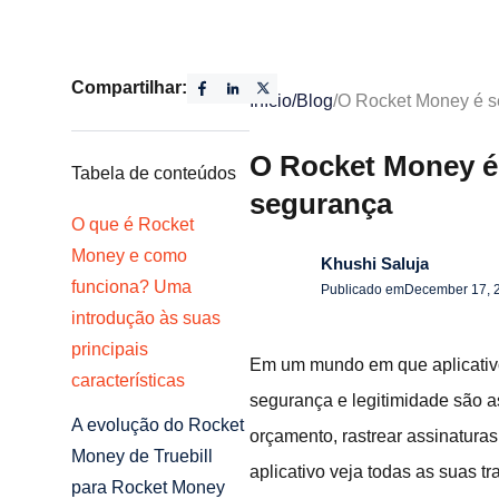
Compartilhar:
Início
/
Blog
/
O Rocket Money é se
O Rocket Money é 
Tabela de conteúdos
segurança
O que é Rocket
Money e como
Khushi Saluja
funciona? Uma
Publicado em
December 17, 
introdução às suas
principais
Em um mundo em que aplicativos
características
segurança e legitimidade são a
A evolução do Rocket
orçamento, rastrear assinaturas
Money de Truebill
aplicativo veja todas as suas t
para Rocket Money