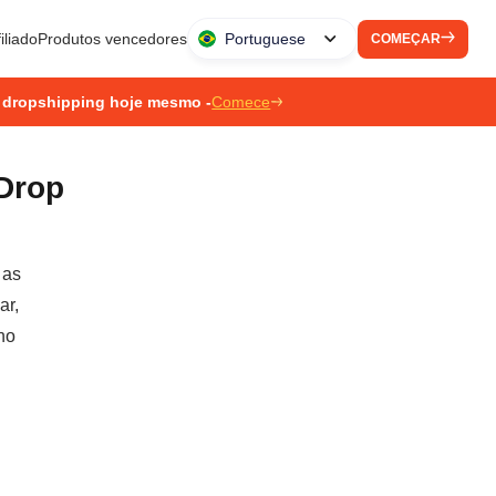
iliado
Produtos vencedores
Portuguese
COMEÇAR
 dropshipping hoje mesmo -
Comece
Drop
 as
ar,
no