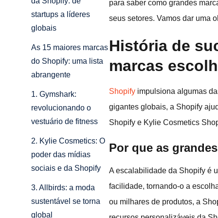
da Shopify: de
para saber como grandes marca
startups a líderes
seus setores. Vamos dar uma o
globais
História de s
As 15 maiores marcas
marcas escolh
do Shopify: uma lista
abrangente
Shopify
impulsiona algumas da
1. Gymshark:
gigantes globais, a Shopify a
revolucionando o
vestuário de fitness
Shopify e Kylie Cosmetics Shop
2. Kylie Cosmetics: O
Por que as grande
poder das mídias
sociais e da Shopify
A escalabilidade da Shopify é 
facilidade, tornando-o a escol
3. Allbirds: a moda
sustentável se torna
ou milhares de produtos, a Sho
global
recursos personalizáveis da Sho