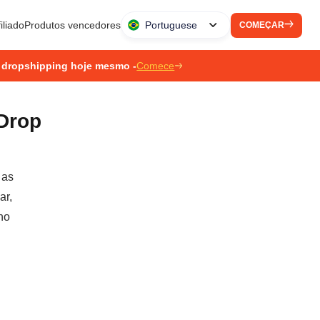
iliado
Produtos vencedores
Portuguese
COMEÇAR
 dropshipping hoje mesmo -
Comece
Drop
 as
ar,
no