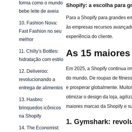
forma como o mundo
Shopify: a escolha para 
bebe leite de aveia
Para a Shopify para grandes em
10. Fashion Nova:
às empresas recursos avançado
Fast Fashion no seu
experiência do cliente.
melhor
As 15 maiores
11. Chilly's Bottles:
hidratação com estilo
Em 2025, a Shopify continua i
12. Deliveroo:
do mundo. De roupas de fitnes
revolucionando a
e prosperar globalmente. Mui
entrega de alimentos
otimizar o design da loja, agil
13. Hasbro:
maiores marcas da Shopify e s
brinquedos icônicos
na Shopify
1. Gymshark: revol
14. The Economist: