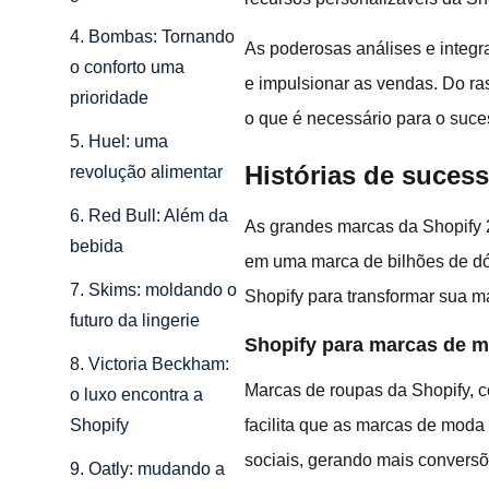
4. Bombas: Tornando
As poderosas análises e integr
o conforto uma
e impulsionar as vendas. Do ra
prioridade
o que é necessário para o suce
5. Huel: uma
Histórias de sucess
revolução alimentar
6. Red Bull: Além da
As grandes marcas da Shopify 
bebida
em uma marca de bilhões de dó
7. Skims: moldando o
Shopify para transformar sua m
futuro da lingerie
Shopify para marcas de m
8. Victoria Beckham:
Marcas de roupas da Shopify, c
o luxo encontra a
facilita que as marcas de mod
Shopify
sociais, gerando mais conversõ
9. Oatly: mudando a